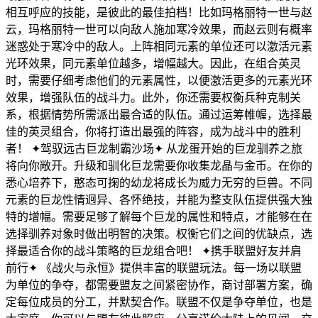
相互呼应的技能，是彼此的最佳拍档！比如玛格丽特一世与赵
云，玛格丽特一世可以向敌人施加寒冷效果，而赵云则有概率
迷惑处于寒冷中的敌人。上阵相同元素的单位还可以激活元素
光环效果，同元素单位越多，增幅越大。因此，在组合英灵
时，需要仔细考虑他们的元素属性，以便激活更多的元素光环
效果，增强队伍的战斗力。此外，你还需要权衡兵种克制关
系，根据情势所需派出最合适的队伍。通过运筹帷幄，选择最
佳的英灵组合，你将打造出最强的阵容，成为战斗中的胜利
者！ ✦驾驭远古巨龙制霸沙场✦ 从龙蛋开始的巨龙驯养之旅
将向你敞开。升级和驯化巨龙需要你收集龙晶与金币。在你的
悉心培养下，憨态可掬的幼龙将成长为威力无穷的巨兽。不同
元素的巨龙性情迥异、各怀绝技，并能为整支队伍提供强大独
特的增幅。需要足够了解每个巨龙的属性和特点，才能够在在
选择驯养对象时做出明智的决策。权衡它们之间的优缺点，选
择最适合你的战斗策略的巨龙组合吧！ ✦携手联盟好友并肩
前行✦ 《战火与永恒》提供丰富的联盟玩法。每一场以联盟
为单位的争夺，都需要盟友之间紧密协作，商讨部署方案，确
定每位成员的分工，并默契合作。联盟不仅是争夺单位，也是