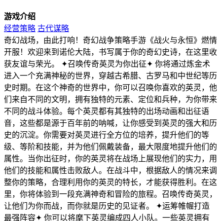
游戏介绍
经营策略
古代谋略
奇幻战场，由此打响！奇幻战争策略手游《战火与永恒》燃情
开服！欢迎来到诺伦大陆，书写属于你的奇幻史诗，在这里收
获友谊与荣光。 ✦召唤传奇英灵为你出征✦ 你将通过炼金术
进入一个充满神秘的世界，穿越古希腊、古罗马和中世纪等历
史时期。在这个神奇的世界中，你可以召唤你喜欢的英灵，他
们来自不同的文明，拥有独特的元素、定位和兵种，为你带来
不同的战斗体验。每个英灵都有其独特的出场动画和出征语
音，这些都是源于百年前的呐喊，让你感受到英灵的强大和历
史的沉淀。你需要对英灵进行全方位的培养，提升他们的等
级、等阶和技能，并为他们佩戴装备，最大限度地提升他们的
属性。当你出征时，你的英灵将在战场上展现他们的实力，用
他们的技能和属性击败敌人。在战斗中，根据敌人的情况来调
整你的策略，合理利用你的英灵的特长，才能获得胜利。在这
里，你将体验到一段充满神奇和冒险的旅程。召唤传奇英灵，
让他们为你而战，而你就是历史的见证者。 ✦运筹帷幄打造
最强阵容✦ 你可以将麾下英灵编成四人小队。一些英灵拥有