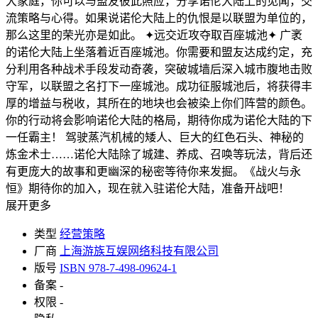
大家庭，你可以与盟友彼此照应，分享诺伦大陆上的见闻，交
流策略与心得。如果说诺伦大陆上的仇恨是以联盟为单位的，
那么这里的荣光亦是如此。 ✦远交近攻夺取百座城池✦ 广袤
的诺伦大陆上坐落着近百座城池。你需要和盟友达成约定，充
分利用各种战术手段发动奇袭，突破城墙后深入城市腹地击败
守军，以联盟之名打下一座城池。成功征服城池后，将获得丰
厚的增益与税收，其所在的地块也会被染上你们阵营的颜色。
你的行动将会影响诺伦大陆的格局，期待你成为诺伦大陆的下
一任霸主！ 驾驶蒸汽机械的矮人、巨大的红色石头、神秘的
炼金术士……诺伦大陆除了城建、养成、召唤等玩法，背后还
有更庞大的故事和更幽深的秘密等待你来发掘。《战火与永
恒》期待你的加入，现在就入驻诺伦大陆，准备开战吧！
展开更多
类型
经营策略
厂商
上海游族互娱网络科技有限公司
版号
ISBN 978-7-498-09624-1
备案
-
权限
-