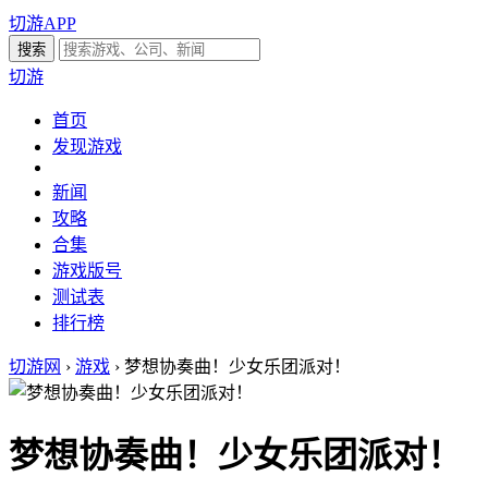
切游APP
切游
首页
发现游戏
新闻
攻略
合集
游戏版号
测试表
排行榜
切游网
›
游戏
›
梦想协奏曲！少女乐团派对！
梦想协奏曲！少女乐团派对！