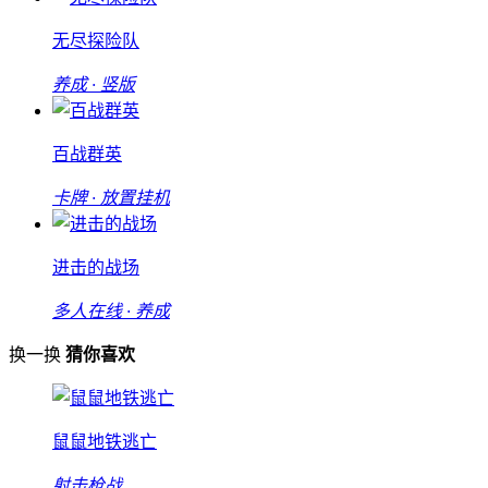
无尽探险队
养成 · 竖版
百战群英
卡牌 · 放置挂机
进击的战场
多人在线 · 养成
换一换
猜你喜欢
鼠鼠地铁逃亡
射击枪战