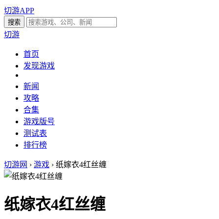
切游APP
切游
首页
发现游戏
新闻
攻略
合集
游戏版号
测试表
排行榜
切游网
›
游戏
›
纸嫁衣4红丝缠
纸嫁衣4红丝缠