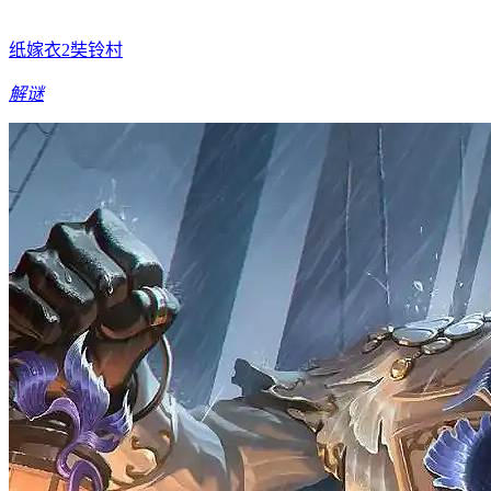
纸嫁衣2奘铃村
解谜