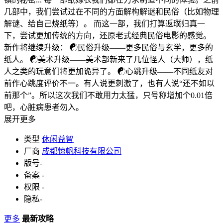
几部中，我们尝试过在不同的方面解构解谜和民俗（比如物理
解谜、给自己烧纸等）。 而这一部，我们打算返璞归真一
下，尝试更加传统的方向，还原老式经典民俗电影的感觉。
新作将继续升级： ☯民俗升级——更多民俗与玄学，更多的
纸人。 ☯美术升级——美术部新来了几位怪人（大师），纸
人之类的玩意们将更加诡异了。 ☯心跳升级——不同纸友对
前作心跳度评价不一。有人说更刺激了，也有人说“还不如以
前那个”。所以这次我们不敢用力太猛，只号称增加个0.01倍
吧，心脏病患者勿入。
展开更多
类型
休闲益智
厂商
成都惊帆科技有限公司
版号
-
备案
-
权限
-
隐私
-
更多
最新攻略