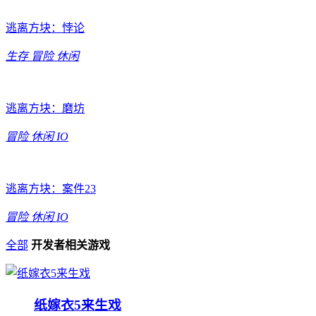
逃离方块：悖论
生存
冒险
休闲
逃离方块：磨坊
冒险
休闲
IO
逃离方块：案件23
冒险
休闲
IO
全部
开发者相关游戏
纸嫁衣5来生戏