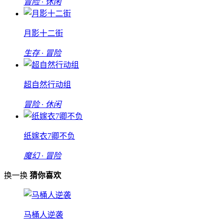
冒险 · 休闲
月影十二街
生存 · 冒险
超自然行动组
冒险 · 休闲
纸嫁衣7卿不负
魔幻 · 冒险
换一换
猜你喜欢
马桶人逆袭