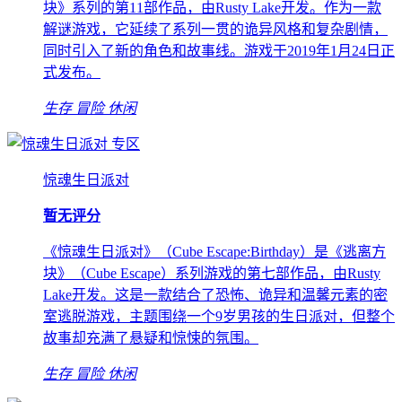
块》系列的第11部作品，由Rusty Lake开发。作为一款
解谜游戏，它延续了系列一贯的诡异风格和复杂剧情，
同时引入了新的角色和故事线。游戏于2019年1月24日正
式发布。
生存
冒险
休闲
专区
惊魂生日派对
暂无评分
《惊魂生日派对》（Cube Escape:Birthday）是《逃离方
块》（Cube Escape）系列游戏的第七部作品，由Rusty
Lake开发。这是一款结合了恐怖、诡异和温馨元素的密
室逃脱游戏，主题围绕一个9岁男孩的生日派对，但整个
故事却充满了悬疑和惊悚的氛围。
生存
冒险
休闲