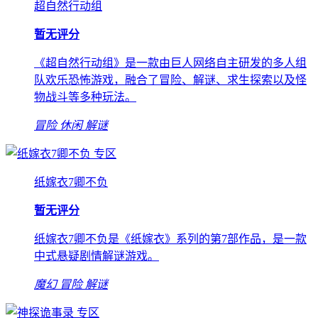
超自然行动组
暂无评分
《超自然行动组》是一款由巨人网络自主研发的多人组
队欢乐恐怖游戏，融合了冒险、解谜、求生探索以及怪
物战斗等多种玩法。
冒险
休闲
解谜
专区
纸嫁衣7卿不负
暂无评分
纸嫁衣7卿不负是《纸嫁衣》系列的第7部作品，是一款
中式悬疑剧情解谜游戏。
魔幻
冒险
解谜
专区