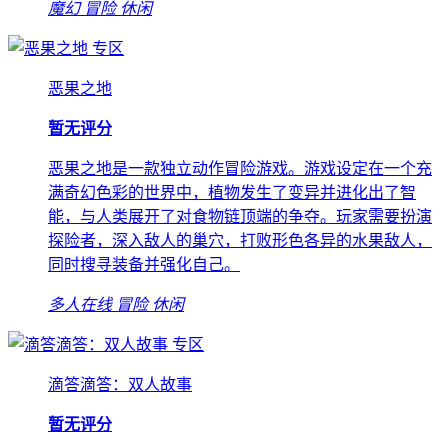
魔幻
冒险
休闲
专区
恶果之地
暂无评分
恶果之地是一款独立动作冒险游戏。游戏设定在一个充
满奇幻色彩的世界中，植物发生了变异并进化出了智
能，与人类展开了对食物链顶端的争夺。玩家需要扮演
探险者，深入敌人的巢穴，打败形色各异的水果敌人，
同时搜寻装备并强化自己。
多人在线
冒险
休闲
专区
滴答滴答：双人故事
暂无评分