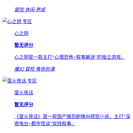
冒险
休闲
养成
专区
心之钥
暂无评分
心之钥是一款主打“心理恐怖+叙事解谜”的独立游戏。
魔幻
冒险
角色扮演
专区
萤火夜话
暂无评分
《萤火夜话》是一款国产微恐剧情向视觉小说，主打“深
夜电台+都市怪谈”双线叙事。