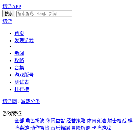
切游APP
切游
首页
发现游戏
新闻
攻略
合集
游戏版号
测试表
排行榜
切游网
›
游戏分类
游戏特征
全部
角色扮演
休闲益智
经营策略
体育竞速
射击枪战
棋
牌桌游
动作冒险
音乐舞蹈
冒险解谜
卡牌游戏