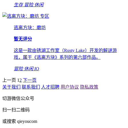
生存
冒险
休闲
专区
逃离方块：磨坊
暂无评分
这是一款由锈湖工作室（Rusty Lake）开发的解谜游
戏，属于《逃离方块》系列的第六部作品。
冒险
休闲
IO
上一页
1
2
下一页
关于我们
联系我们
人才招聘
用户协议
隐私政策
切游微信公众号
扫一扫二维码
或搜索 qieyoucom