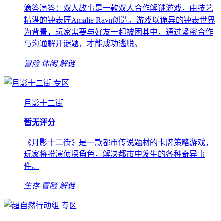
滴答滴答：双人故事是一款双人合作解谜游戏，由技艺
精湛的钟表匠Amalie Ravn创造。游戏以诡异的钟表世界
为背景，玩家需要与好友一起被困其中，通过紧密合作
与沟通解开谜题，才能成功逃脱。
冒险
休闲
解谜
专区
月影十二街
暂无评分
《月影十二街》是一款都市传说题材的卡牌策略游戏，
玩家将扮演侦探角色，解决都市中发生的各种奇异事
件。
生存
冒险
解谜
专区