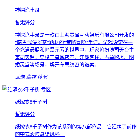
神探诡事录
暂无评分
神探诡事录是一款由上海灵犀互动娱乐有限公司开发的
“暗黑武侠探案”题材的“策略冒险”手游。游戏设定在一
个充满悬疑和暗黑元素的世界中，玩家将扮演司天台主
事司天监，穿梭于皇城密室、江湖客栈、古墓秘境、阴
婚灵堂等场景，解开布局缜密的诡案。
武侠
生存
休闲
专区
纸嫁衣8千子树
暂无评分
纸嫁衣8千子树作为该系列的第八部作品，它延续了前作
的中式恐怖悬疑风格。