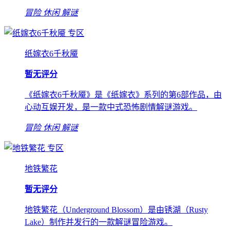
冒险
休闲
解谜
专区
纸嫁衣6千秋魇
暂无评分
《纸嫁衣6千秋魇》是《纸嫁衣》系列的第6部作品，由
心动互娱开发，是一款中式恐怖剧情解谜游戏。
冒险
休闲
解谜
专区
地铁繁花
暂无评分
地铁繁花（Underground Blossom）是由锈湖（Rusty
Lake）制作并发行的一款解谜冒险游戏。