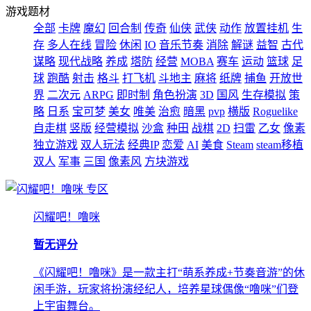
游戏题材
全部
卡牌
魔幻
回合制
传奇
仙侠
武侠
动作
放置挂机
生
存
多人在线
冒险
休闲
IO
音乐节奏
消除
解谜
益智
古代
谋略
现代战略
养成
塔防
经营
MOBA
赛车
运动
篮球
足
球
跑酷
射击
格斗
打飞机
斗地主
麻将
纸牌
捕鱼
开放世
界
二次元
ARPG
即时制
角色扮演
3D
国风
生存模拟
策
略
日系
宝可梦
美女
唯美
治愈
暗黑
pvp
横版
Roguelike
自走棋
竖版
经营模拟
沙盒
种田
战棋
2D
扫雷
乙女
像素
独立游戏
双人玩法
经典IP
恋爱
AI
美食
Steam
steam移植
双人
军事
三国
像素风
方块游戏
专区
闪耀吧！噜咪
暂无评分
《闪耀吧！噜咪》是一款主打“萌系养成+节奏音游”的休
闲手游，玩家将扮演经纪人，培养星球偶像“噜咪”们登
上宇宙舞台。