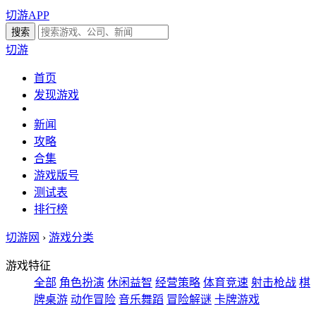
切游APP
切游
首页
发现游戏
新闻
攻略
合集
游戏版号
测试表
排行榜
切游网
›
游戏分类
游戏特征
全部
角色扮演
休闲益智
经营策略
体育竞速
射击枪战
棋
牌桌游
动作冒险
音乐舞蹈
冒险解谜
卡牌游戏