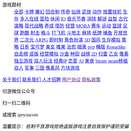
游戏题材
全部
卡牌
魔幻
回合制
传奇
仙侠
武侠
动作
放置挂机
生
存
多人在线
冒险
休闲
IO
音乐节奏
消除
解谜
益智
古代
谋略
现代战略
养成
塔防
经营
MOBA
赛车
运动
篮球
足
球
跑酷
射击
格斗
打飞机
斗地主
麻将
纸牌
捕鱼
开放世
界
二次元
ARPG
即时制
角色扮演
3D
国风
生存模拟
策
略
日系
宝可梦
美女
唯美
治愈
暗黑
pvp
横版
Roguelike
自走棋
竖版
经营模拟
沙盒
种田
战棋
2D
扫雷
乙女
像素
独立游戏
双人玩法
经典IP
恋爱
AI
美食
Steam
steam移植
双人
军事
三国
像素风
方块游戏
关于我们
联系我们
人才招聘
用户协议
隐私政策
切游微信公众号
扫一扫二维码
或搜索 qieyoucom
温馨提示：
抵制不良游戏
拒绝盗版游戏
注意自我保护
谨防受骗