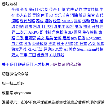
游戏题材
全部
卡牌
魔幻
回合制
传奇
仙侠
武侠
动作
放置挂机
生
存
多人在线
冒险
休闲
IO
音乐节奏
消除
解谜
益智
古代
谋略
现代战略
养成
塔防
经营
MOBA
赛车
运动
篮球
足
球
跑酷
射击
格斗
打飞机
斗地主
麻将
纸牌
捕鱼
开放世
界
二次元
ARPG
即时制
角色扮演
3D
国风
生存模拟
策
略
日系
宝可梦
美女
唯美
治愈
暗黑
pvp
横版
Roguelike
自走棋
竖版
经营模拟
沙盒
种田
战棋
2D
扫雷
乙女
像素
独立游戏
双人玩法
经典IP
恋爱
AI
美食
Steam
steam移植
双人
军事
三国
像素风
方块游戏
关于我们
联系我们
人才招聘
用户协议
隐私政策
切游微信公众号
扫一扫二维码
或搜索 qieyoucom
温馨提示：
抵制不良游戏
拒绝盗版游戏
注意自我保护
谨防受骗