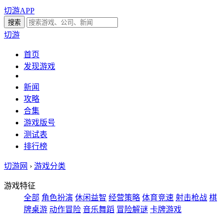
切游APP
切游
首页
发现游戏
新闻
攻略
合集
游戏版号
测试表
排行榜
切游网
›
游戏分类
游戏特征
全部
角色扮演
休闲益智
经营策略
体育竞速
射击枪战
棋
牌桌游
动作冒险
音乐舞蹈
冒险解谜
卡牌游戏