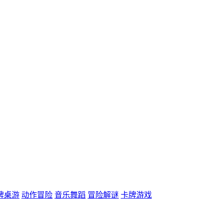
牌桌游
动作冒险
音乐舞蹈
冒险解谜
卡牌游戏