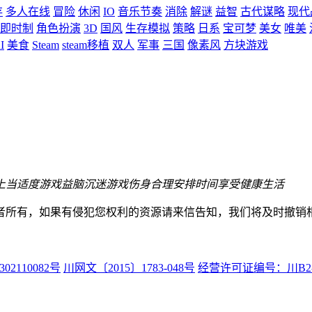
存
多人在线
冒险
休闲
IO
音乐节奏
消除
解谜
益智
古代谋略
现代
即时制
角色扮演
3D
国风
生存模拟
策略
日系
宝可梦
美女
唯美
I
美食
Steam
steam移植
双人
军事
三国
像素风
方块游戏
上当
适度游戏益脑
沉迷游戏伤身
合理安排时间
享受健康生活
者所有，如果有侵犯您权利的资源请来信告知，我们将及时撤销
02110082号
川网文〔2015〕1783-048号
经营许可证编号：川B2-20