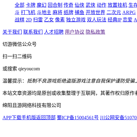
全部
卡牌
魔幻
回合制
传奇
仙侠
武侠
动作
放置挂机
生
斗
打飞机
斗地主
麻将
纸牌
捕鱼
开放世界
二次元
ARPG
战棋
2D
扫雷
乙女
像素
独立游戏
双人玩法
经典IP
恋爱
A
关于我们
联系我们
人才招聘
用户协议
隐私政策
切游微信公众号
扫一扫二维码
或搜索 qieyoucom
温馨提示：
抵制不良游戏
拒绝盗版游戏
注意自我保护
谨防受骗
本站文章资源均是原创或收集整理于互联网，其著作权归原作
绵阳且游网络科技有限公司
APP下载
手机版
返回顶部
蜀ICP备15004561号
川公网安备510703