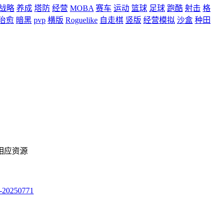
战略
养成
塔防
经营
MOBA
赛车
运动
篮球
足球
跑酷
射击
格
治愈
暗黑
pvp
横版
Roguelike
自走棋
竖版
经营模拟
沙盒
种田
相应资源
250771