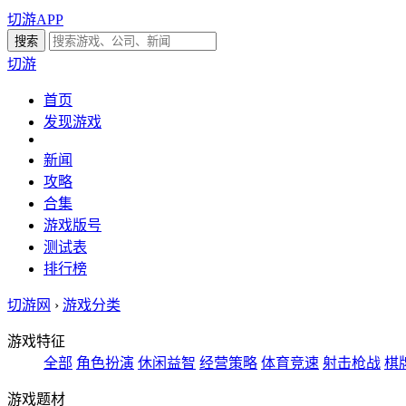
切游APP
切游
首页
发现游戏
新闻
攻略
合集
游戏版号
测试表
排行榜
切游网
›
游戏分类
游戏特征
全部
角色扮演
休闲益智
经营策略
体育竞速
射击枪战
棋
游戏题材