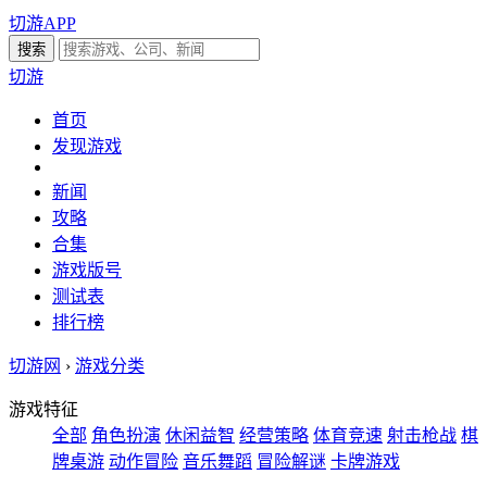
切游APP
切游
首页
发现游戏
新闻
攻略
合集
游戏版号
测试表
排行榜
切游网
›
游戏分类
游戏特征
全部
角色扮演
休闲益智
经营策略
体育竞速
射击枪战
棋
牌桌游
动作冒险
音乐舞蹈
冒险解谜
卡牌游戏