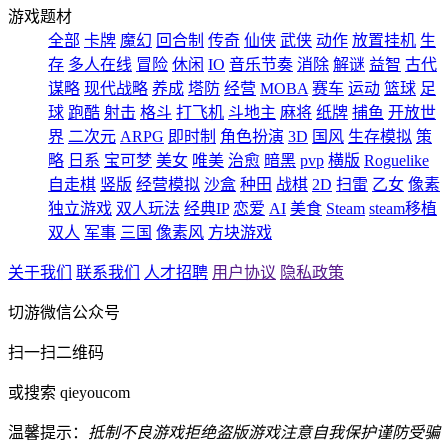
游戏题材
全部
卡牌
魔幻
回合制
传奇
仙侠
武侠
动作
放置挂机
生
存
多人在线
冒险
休闲
IO
音乐节奏
消除
解谜
益智
古代
谋略
现代战略
养成
塔防
经营
MOBA
赛车
运动
篮球
足
球
跑酷
射击
格斗
打飞机
斗地主
麻将
纸牌
捕鱼
开放世
界
二次元
ARPG
即时制
角色扮演
3D
国风
生存模拟
策
略
日系
宝可梦
美女
唯美
治愈
暗黑
pvp
横版
Roguelike
自走棋
竖版
经营模拟
沙盒
种田
战棋
2D
扫雷
乙女
像素
独立游戏
双人玩法
经典IP
恋爱
AI
美食
Steam
steam移植
双人
军事
三国
像素风
方块游戏
关于我们
联系我们
人才招聘
用户协议
隐私政策
切游微信公众号
扫一扫二维码
或搜索 qieyoucom
温馨提示：
抵制不良游戏
拒绝盗版游戏
注意自我保护
谨防受骗