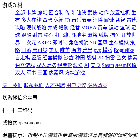
游戏题材
全部
卡牌
魔幻
回合制
传奇
仙侠
武侠
动作
放置挂机
生
存
多人在线
冒险
休闲
IO
音乐节奏
消除
解谜
益智
古代
谋略
现代战略
养成
塔防
经营
MOBA
赛车
运动
篮球
足
球
跑酷
射击
格斗
打飞机
斗地主
麻将
纸牌
捕鱼
开放世
界
二次元
ARPG
即时制
角色扮演
3D
国风
生存模拟
策
略
日系
宝可梦
美女
唯美
治愈
暗黑
pvp
横版
Roguelike
自走棋
竖版
经营模拟
沙盒
种田
战棋
2D
扫雷
乙女
像素
独立游戏
双人玩法
经典IP
恋爱
AI
美食
Steam
steam移植
双人
军事
三国
像素风
方块游戏
关于我们
联系我们
人才招聘
用户协议
隐私政策
切游微信公众号
扫一扫二维码
或搜索 qieyoucom
温馨提示：
抵制不良游戏
拒绝盗版游戏
注意自我保护
谨防受骗