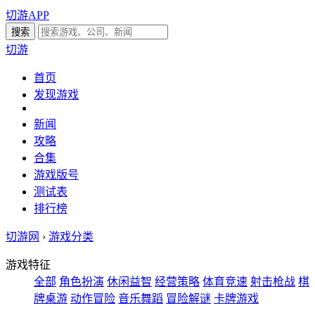
切游APP
切游
首页
发现游戏
新闻
攻略
合集
游戏版号
测试表
排行榜
切游网
›
游戏分类
游戏特征
全部
角色扮演
休闲益智
经营策略
体育竞速
射击枪战
棋
牌桌游
动作冒险
音乐舞蹈
冒险解谜
卡牌游戏