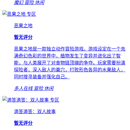
魔幻
冒险
休闲
专区
恶果之地
暂无评分
恶果之地是一款独立动作冒险游戏。游戏设定在一个充
满奇幻色彩的世界中，植物发生了变异并进化出了智
能，与人类展开了对食物链顶端的争夺。玩家需要扮演
探险者，深入敌人的巢穴，打败形色各异的水果敌人，
同时搜寻装备并强化自己。
多人在线
冒险
休闲
专区
滴答滴答：双人故事
暂无评分