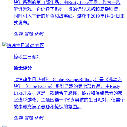
块》系列的第11部作品，由Rusty Lake开发。作为一款
解谜游戏，它延续了系列一贯的诡异风格和复杂剧情，
同时引入了新的角色和故事线。游戏于2019年1月24日正
式发布。
生存
冒险
休闲
专区
惊魂生日派对
暂无评分
《惊魂生日派对》（Cube Escape:Birthday）是《逃离方
块》（Cube Escape）系列游戏的第七部作品，由Rusty
Lake开发。这是一款结合了恐怖、诡异和温馨元素的密
室逃脱游戏，主题围绕一个9岁男孩的生日派对，但整个
故事却充满了悬疑和惊悚的氛围。
生存
冒险
休闲