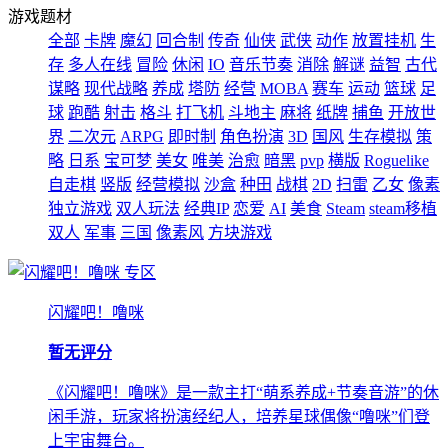
游戏题材
全部
卡牌
魔幻
回合制
传奇
仙侠
武侠
动作
放置挂机
生
存
多人在线
冒险
休闲
IO
音乐节奏
消除
解谜
益智
古代
谋略
现代战略
养成
塔防
经营
MOBA
赛车
运动
篮球
足
球
跑酷
射击
格斗
打飞机
斗地主
麻将
纸牌
捕鱼
开放世
界
二次元
ARPG
即时制
角色扮演
3D
国风
生存模拟
策
略
日系
宝可梦
美女
唯美
治愈
暗黑
pvp
横版
Roguelike
自走棋
竖版
经营模拟
沙盒
种田
战棋
2D
扫雷
乙女
像素
独立游戏
双人玩法
经典IP
恋爱
AI
美食
Steam
steam移植
双人
军事
三国
像素风
方块游戏
专区
闪耀吧！噜咪
暂无评分
《闪耀吧！噜咪》是一款主打“萌系养成+节奏音游”的休
闲手游，玩家将扮演经纪人，培养星球偶像“噜咪”们登
上宇宙舞台。