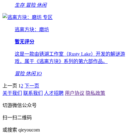
生存
冒险
休闲
专区
逃离方块：磨坊
暂无评分
这是一款由锈湖工作室（Rusty Lake）开发的解谜游
戏，属于《逃离方块》系列的第六部作品。
冒险
休闲
IO
上一页
1
2
下一页
关于我们
联系我们
人才招聘
用户协议
隐私政策
切游微信公众号
扫一扫二维码
或搜索 qieyoucom