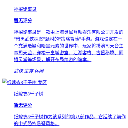
神探诡事录
暂无评分
神探诡事录是一款由上海灵犀互动娱乐有限公司开发的
“暗黑武侠探案”题材的“策略冒险”手游。游戏设定在一
个充满悬疑和暗黑元素的世界中，玩家将扮演司天台主
事司天监，穿梭于皇城密室、江湖客栈、古墓秘境、阴
婚灵堂等场景，解开布局缜密的诡案。
武侠
生存
休闲
专区
纸嫁衣8千子树
暂无评分
纸嫁衣8千子树作为该系列的第八部作品，它延续了前作
的中式恐怖悬疑风格。