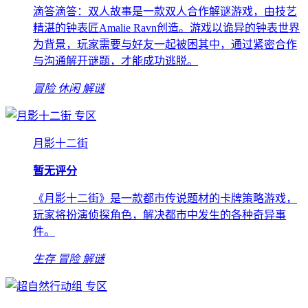
滴答滴答：双人故事是一款双人合作解谜游戏，由技艺
精湛的钟表匠Amalie Ravn创造。游戏以诡异的钟表世界
为背景，玩家需要与好友一起被困其中，通过紧密合作
与沟通解开谜题，才能成功逃脱。
冒险
休闲
解谜
专区
月影十二街
暂无评分
《月影十二街》是一款都市传说题材的卡牌策略游戏，
玩家将扮演侦探角色，解决都市中发生的各种奇异事
件。
生存
冒险
解谜
专区