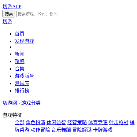
切游APP
切游
首页
发现游戏
新闻
攻略
合集
游戏版号
测试表
排行榜
切游网
›
游戏分类
游戏特征
全部
角色扮演
休闲益智
经营策略
体育竞速
射击枪战
棋
牌桌游
动作冒险
音乐舞蹈
冒险解谜
卡牌游戏