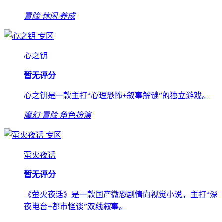
冒险
休闲
养成
专区
心之钥
暂无评分
心之钥是一款主打“心理恐怖+叙事解谜”的独立游戏。
魔幻
冒险
角色扮演
专区
萤火夜话
暂无评分
《萤火夜话》是一款国产微恐剧情向视觉小说，主打“深
夜电台+都市怪谈”双线叙事。