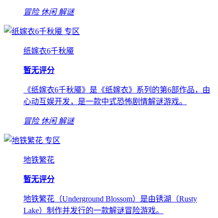
冒险
休闲
解谜
专区
纸嫁衣6千秋魇
暂无评分
《纸嫁衣6千秋魇》是《纸嫁衣》系列的第6部作品，由
心动互娱开发，是一款中式恐怖剧情解谜游戏。
冒险
休闲
解谜
专区
地铁繁花
暂无评分
地铁繁花（Underground Blossom）是由锈湖（Rusty
Lake）制作并发行的一款解谜冒险游戏。