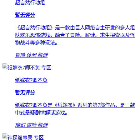
超自然行动组
暂无评分
《超自然行动组》是一款由巨人网络自主研发的多人组
队欢乐恐怖游戏，融合了冒险、解谜、求生探索以及怪
物战斗等多种玩法。
冒险
休闲
解谜
专区
纸嫁衣7卿不负
暂无评分
纸嫁衣7卿不负是《纸嫁衣》系列的第7部作品，是一款
中式悬疑剧情解谜游戏。
魔幻
冒险
解谜
专区