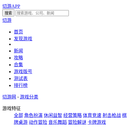
切游APP
切游
首页
发现游戏
新闻
攻略
合集
游戏版号
测试表
排行榜
切游网
›
游戏分类
游戏特征
全部
角色扮演
休闲益智
经营策略
体育竞速
射击枪战
棋
牌桌游
动作冒险
音乐舞蹈
冒险解谜
卡牌游戏