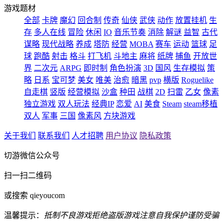
游戏题材
全部
卡牌
魔幻
回合制
传奇
仙侠
武侠
动作
放置挂机
生
存
多人在线
冒险
休闲
IO
音乐节奏
消除
解谜
益智
古代
谋略
现代战略
养成
塔防
经营
MOBA
赛车
运动
篮球
足
球
跑酷
射击
格斗
打飞机
斗地主
麻将
纸牌
捕鱼
开放世
界
二次元
ARPG
即时制
角色扮演
3D
国风
生存模拟
策
略
日系
宝可梦
美女
唯美
治愈
暗黑
pvp
横版
Roguelike
自走棋
竖版
经营模拟
沙盒
种田
战棋
2D
扫雷
乙女
像素
独立游戏
双人玩法
经典IP
恋爱
AI
美食
Steam
steam移植
双人
军事
三国
像素风
方块游戏
关于我们
联系我们
人才招聘
用户协议
隐私政策
切游微信公众号
扫一扫二维码
或搜索 qieyoucom
温馨提示：
抵制不良游戏
拒绝盗版游戏
注意自我保护
谨防受骗