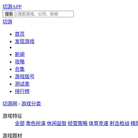
切游APP
切游
首页
发现游戏
新闻
攻略
合集
游戏版号
测试表
排行榜
切游网
›
游戏分类
游戏特征
全部
角色扮演
休闲益智
经营策略
体育竞速
射击枪战
棋
游戏题材