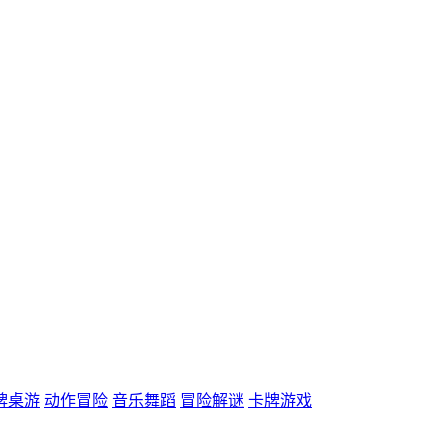
牌桌游
动作冒险
音乐舞蹈
冒险解谜
卡牌游戏