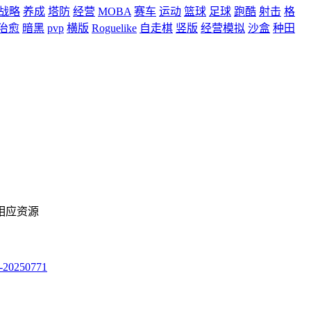
战略
养成
塔防
经营
MOBA
赛车
运动
篮球
足球
跑酷
射击
格
治愈
暗黑
pvp
横版
Roguelike
自走棋
竖版
经营模拟
沙盒
种田
相应资源
250771