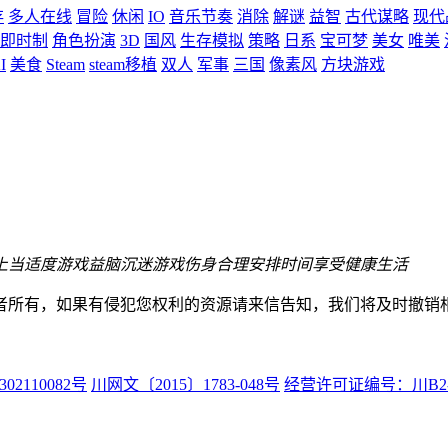
存
多人在线
冒险
休闲
IO
音乐节奏
消除
解谜
益智
古代谋略
现代
即时制
角色扮演
3D
国风
生存模拟
策略
日系
宝可梦
美女
唯美
I
美食
Steam
steam移植
双人
军事
三国
像素风
方块游戏
上当
适度游戏益脑
沉迷游戏伤身
合理安排时间
享受健康生活
者所有，如果有侵犯您权利的资源请来信告知，我们将及时撤销
02110082号
川网文〔2015〕1783-048号
经营许可证编号：川B2-20