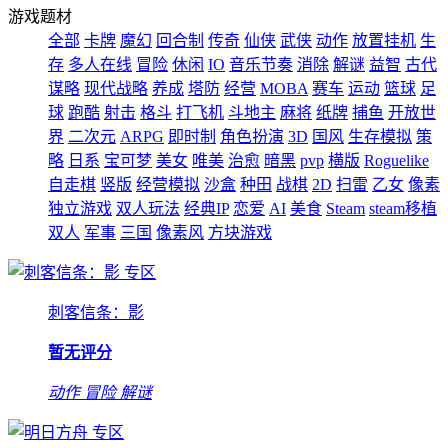
游戏题材
全部
卡牌
魔幻
回合制
传奇
仙侠
武侠
动作
放置挂机
生
存
多人在线
冒险
休闲
IO
音乐节奏
消除
解谜
益智
古代
谋略
现代战略
养成
塔防
经营
MOBA
赛车
运动
篮球
足
球
跑酷
射击
格斗
打飞机
斗地主
麻将
纸牌
捕鱼
开放世
界
二次元
ARPG
即时制
角色扮演
3D
国风
生存模拟
策
略
日系
宝可梦
美女
唯美
治愈
暗黑
pvp
横版
Roguelike
自走棋
竖版
经营模拟
沙盒
种田
战棋
2D
扫雷
乙女
像素
独立游戏
双人玩法
经典IP
恋爱
AI
美食
Steam
steam移植
双人
军事
三国
像素风
方块游戏
专区
刺客信条：影
暂无评分
动作
冒险
解谜
专区