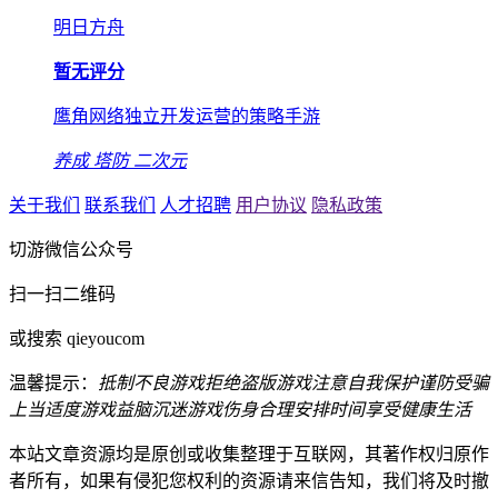
明日方舟
暂无评分
鹰角网络独立开发运营的策略手游
养成
塔防
二次元
关于我们
联系我们
人才招聘
用户协议
隐私政策
切游微信公众号
扫一扫二维码
或搜索 qieyoucom
温馨提示：
抵制不良游戏
拒绝盗版游戏
注意自我保护
谨防受骗
上当
适度游戏益脑
沉迷游戏伤身
合理安排时间
享受健康生活
本站文章资源均是原创或收集整理于互联网，其著作权归原作
者所有，如果有侵犯您权利的资源请来信告知，我们将及时撤