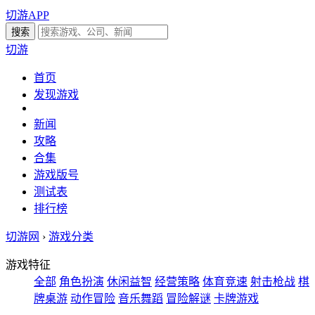
切游APP
切游
首页
发现游戏
新闻
攻略
合集
游戏版号
测试表
排行榜
切游网
›
游戏分类
游戏特征
全部
角色扮演
休闲益智
经营策略
体育竞速
射击枪战
棋
牌桌游
动作冒险
音乐舞蹈
冒险解谜
卡牌游戏