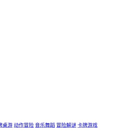
牌桌游
动作冒险
音乐舞蹈
冒险解谜
卡牌游戏