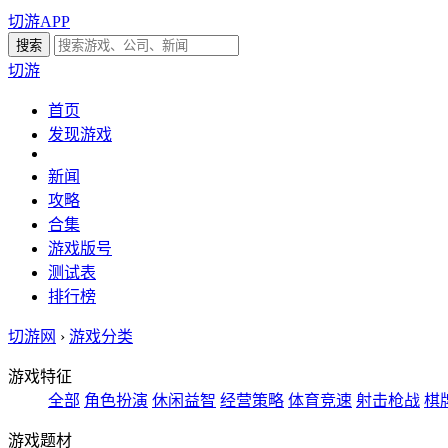
切游APP
切游
首页
发现游戏
新闻
攻略
合集
游戏版号
测试表
排行榜
切游网
›
游戏分类
游戏特征
全部
角色扮演
休闲益智
经营策略
体育竞速
射击枪战
棋
游戏题材