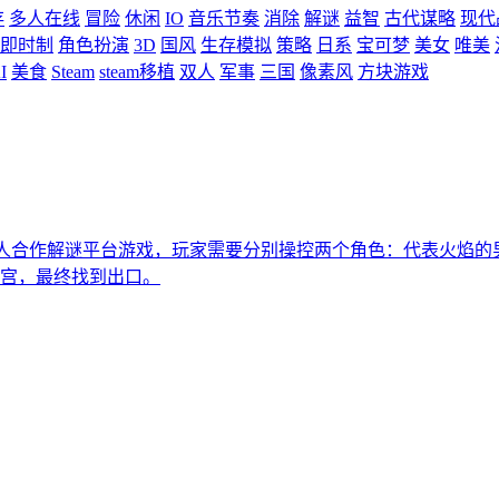
存
多人在线
冒险
休闲
IO
音乐节奏
消除
解谜
益智
古代谋略
现代
即时制
角色扮演
3D
国风
生存模拟
策略
日系
宝可梦
美女
唯美
I
美食
Steam
steam移植
双人
军事
三国
像素风
方块游戏
一款经典的双人合作解谜平台游戏，玩家需要分别操控两个角色：代表火焰的男孩
宫，最终找到出口。