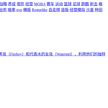
战略
养成
塔防
经营
MOBA
赛车
运动
篮球
足球
跑酷
射击
格
治愈
暗黑
pvp
横版
Roguelike
自走棋
竖版
经营模拟
沙盒
种田
（Fireboy）和代表水的女孩（Watergirl），利用他们的独特