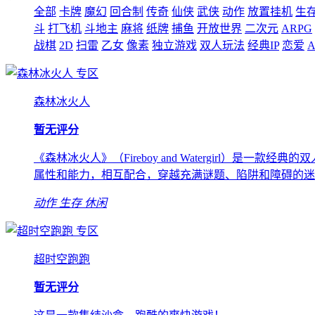
全部
卡牌
魔幻
回合制
传奇
仙侠
武侠
动作
放置挂机
生
斗
打飞机
斗地主
麻将
纸牌
捕鱼
开放世界
二次元
ARPG
战棋
2D
扫雷
乙女
像素
独立游戏
双人玩法
经典IP
恋爱
A
专区
森林冰火人
暂无评分
《森林冰火人》（Fireboy and Watergirl）是
属性和能力，相互配合，穿越充满谜题、陷阱和障碍的迷
动作
生存
休闲
专区
超时空跑跑
暂无评分