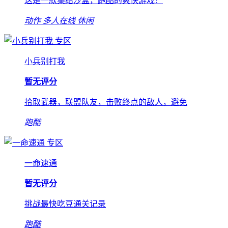
这是一款集结沙盒，跑酷的爽快游戏！
动作
多人在线
休闲
专区
小兵别打我
暂无评分
拾取武器，联盟队友，击败终点的敌人，避免
跑酷
专区
一命速通
暂无评分
挑战最快吃豆通关记录
跑酷