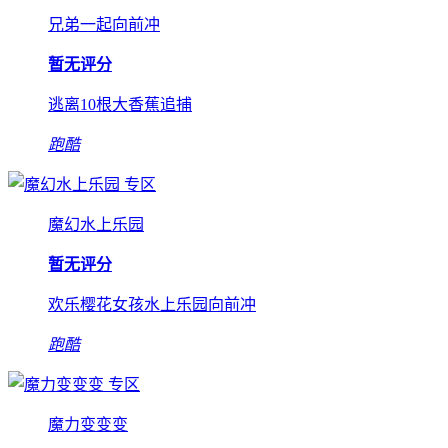
兄弟一起向前冲
暂无评分
逃离10根大香蕉追捕
跑酷
专区
魔幻水上乐园
暂无评分
欢乐樱花女孩水上乐园向前冲
跑酷
专区
魔力变变变