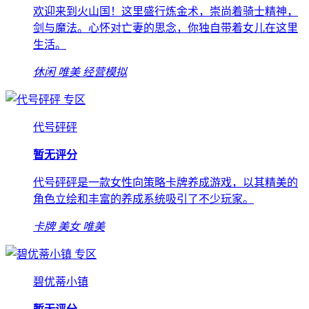
欢迎来到火山国！这里盛行炼金术，崇尚着骑士精神，
剑与魔法。心怀对亡妻的思念，你独自带着女儿在这里
生活。
休闲
唯美
经营模拟
专区
代号砰砰
暂无评分
代号砰砰是一款女性向策略卡牌养成游戏，以其精美的
角色立绘和丰富的养成系统吸引了不少玩家。
卡牌
美女
唯美
专区
碧优蒂小镇