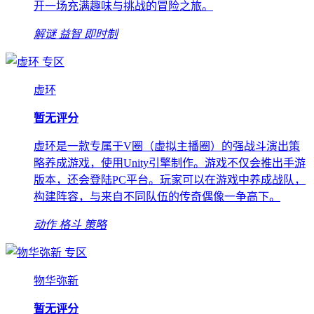
开一场充满趣味与挑战的冒险之旅。
解谜
益智
即时制
专区
虚环
暂无评分
虚环是一款专属于V圈（虚拟主播圈）的强战斗演出策
略养成游戏，使用Unity引擎制作。游戏不仅会推出手游
版本，还会登陆PC平台。玩家可以在游戏中养成战队，
构建阵容，与来自不同队伍的传奇偶像一争高下。
动作
格斗
策略
专区
物华弥新
暂无评分