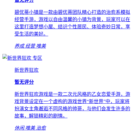
暂无评分
碧优蒂小镇是一款由碧优蒂团队精心打造的治愈系模拟
经营手游，游戏以自由温馨的小镇为背景，玩家可以在
这里打造梦想小屋、结识个性居民、体验奇妙日常，享
受生活的美好。
养成
经营
唯美
专区
新世界狂欢
暂无评分
新世界狂欢游戏是一款二次元风格的乙女恋爱手游，游
戏背景设定在一个虚构的游戏世界“新世界”中，玩家将
扮演女主角邂逅不同风格的帅哥，与他们会发生许多的
故事，解锁精彩的剧情。
休闲
唯美
治愈