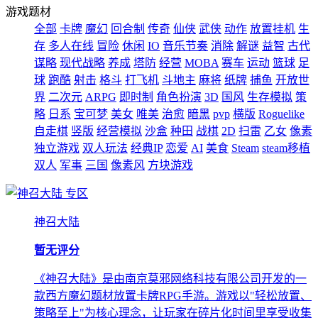
游戏题材
全部
卡牌
魔幻
回合制
传奇
仙侠
武侠
动作
放置挂机
生
存
多人在线
冒险
休闲
IO
音乐节奏
消除
解谜
益智
古代
谋略
现代战略
养成
塔防
经营
MOBA
赛车
运动
篮球
足
球
跑酷
射击
格斗
打飞机
斗地主
麻将
纸牌
捕鱼
开放世
界
二次元
ARPG
即时制
角色扮演
3D
国风
生存模拟
策
略
日系
宝可梦
美女
唯美
治愈
暗黑
pvp
横版
Roguelike
自走棋
竖版
经营模拟
沙盒
种田
战棋
2D
扫雷
乙女
像素
独立游戏
双人玩法
经典IP
恋爱
AI
美食
Steam
steam移植
双人
军事
三国
像素风
方块游戏
专区
神召大陆
暂无评分
《神召大陆》是由南京莫邪网络科技有限公司开发的一
款西方魔幻题材放置卡牌RPG手游。游戏以"轻松放置、
策略至上"为核心理念，让玩家在碎片化时间里享受收集