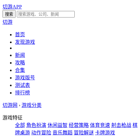
切游APP
切游
首页
发现游戏
新闻
攻略
合集
游戏版号
测试表
排行榜
切游网
›
游戏分类
游戏特征
全部
角色扮演
休闲益智
经营策略
体育竞速
射击枪战
棋
牌桌游
动作冒险
音乐舞蹈
冒险解谜
卡牌游戏