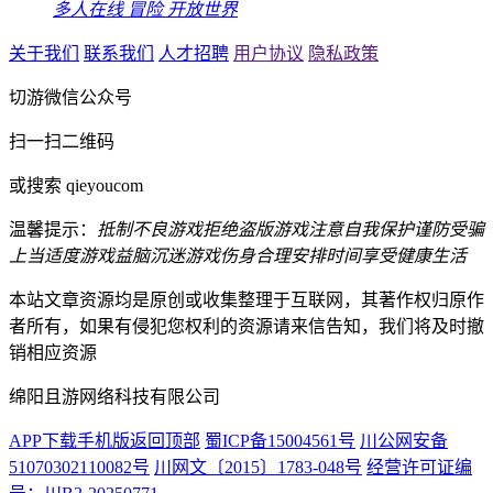
多人在线
冒险
开放世界
关于我们
联系我们
人才招聘
用户协议
隐私政策
切游微信公众号
扫一扫二维码
或搜索 qieyoucom
温馨提示：
抵制不良游戏
拒绝盗版游戏
注意自我保护
谨防受骗
上当
适度游戏益脑
沉迷游戏伤身
合理安排时间
享受健康生活
本站文章资源均是原创或收集整理于互联网，其著作权归原作
者所有，如果有侵犯您权利的资源请来信告知，我们将及时撤
销相应资源
绵阳且游网络科技有限公司
APP下载
手机版
返回顶部
蜀ICP备15004561号
川公网安备
51070302110082号
川网文〔2015〕1783-048号
经营许可证编