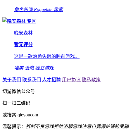
角色扮演
Roguelike
像素
专区
晚安森林
暂无评分
这是一款治愈失眠的睡前游戏。
唯美
治愈
独立游戏
关于我们
联系我们
人才招聘
用户协议
隐私政策
切游微信公众号
扫一扫二维码
或搜索 qieyoucom
温馨提示：
抵制不良游戏
拒绝盗版游戏
注意自我保护
谨防受骗