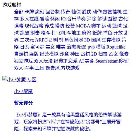
游戏题材
全部
卡牌
魔幻
回合制
传奇
仙侠
武侠
动作
放置挂机
生
存
多人在线
冒险
休闲
IO
音乐节奏
消除
解谜
益智
古代
谋略
现代战略
养成
塔防
经营
MOBA
赛车
运动
篮球
足
球
跑酷
射击
格斗
打飞机
斗地主
麻将
纸牌
捕鱼
开放世
界
二次元
ARPG
即时制
角色扮演
3D
国风
生存模拟
策
略
日系
宝可梦
美女
唯美
治愈
暗黑
pvp
横版
Roguelike
自走棋
竖版
经营模拟
沙盒
种田
战棋
2D
扫雷
乙女
像素
独立游戏
双人玩法
经典IP
恋爱
AI
美食
Steam
steam移植
双人
军事
三国
像素风
方块游戏
专区
小小梦魇
暂无评分
《小小梦魇》是一款具有暗黑童话风格的恐怖解谜游
戏，玩家将扮演“小六”在神秘船只“贪鄂号”上展开冒
险，探索未知环境并挖掘隐藏的秘密。