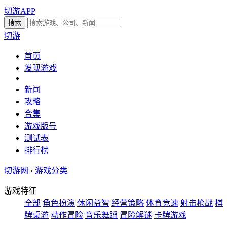
切游APP
切游
首页
发现游戏
新闻
攻略
合集
游戏版号
测试表
排行榜
切游网
›
游戏分类
游戏特征
全部
角色扮演
休闲益智
经营策略
体育竞速
射击枪战
棋
牌桌游
动作冒险
音乐舞蹈
冒险解谜
卡牌游戏