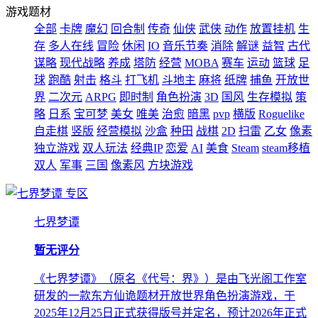
游戏题材
全部
卡牌
魔幻
回合制
传奇
仙侠
武侠
动作
放置挂机
生
存
多人在线
冒险
休闲
IO
音乐节奏
消除
解谜
益智
古代
谋略
现代战略
养成
塔防
经营
MOBA
赛车
运动
篮球
足
球
跑酷
射击
格斗
打飞机
斗地主
麻将
纸牌
捕鱼
开放世
界
二次元
ARPG
即时制
角色扮演
3D
国风
生存模拟
策
略
日系
宝可梦
美女
唯美
治愈
暗黑
pvp
横版
Roguelike
自走棋
竖版
经营模拟
沙盒
种田
战棋
2D
扫雷
乙女
像素
独立游戏
双人玩法
经典IP
恋爱
AI
美食
Steam
steam移植
双人
军事
三国
像素风
方块游戏
专区
七界梦谭
暂无评分
《七界梦谭》（原名《代号：界》）是由飞光阁工作室
研发的一款东方仙诡题材开放世界角色扮演游戏，于
2025年12月25日正式获得版号并定名，预计2026年正式