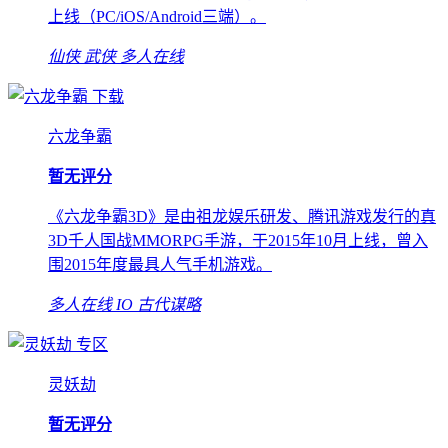
上线（PC/iOS/Android三端）。
仙侠
武侠
多人在线
下载
六龙争霸
暂无评分
《六龙争霸3D》是由祖龙娱乐研发、腾讯游戏发行的真
3D千人国战MMORPG手游，于2015年10月上线，曾入
围2015年度最具人气手机游戏。
多人在线
IO
古代谋略
专区
灵妖劫
暂无评分