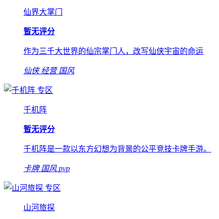
仙界大掌门
暂无评分
作为三千大世界的仙宗掌门人，改写仙侠宇宙的命运
仙侠
经营
国风
专区
千机阵
暂无评分
千机阵是一款以东方幻想为背景的公平竞技卡牌手游。
卡牌
国风
pvp
专区
山河旅探