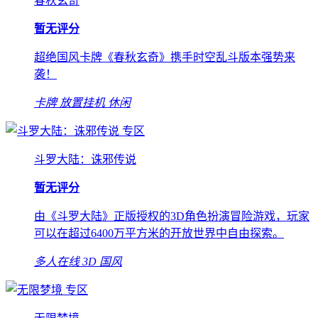
春秋玄奇
暂无评分
超绝国风卡牌《春秋玄奇》携手时空乱斗版本强势来
袭！
卡牌
放置挂机
休闲
专区
斗罗大陆：诛邪传说
暂无评分
由《斗罗大陆》正版授权的3D角色扮演冒险游戏，玩家
可以在超过6400万平方米的开放世界中自由探索。
多人在线
3D
国风
专区