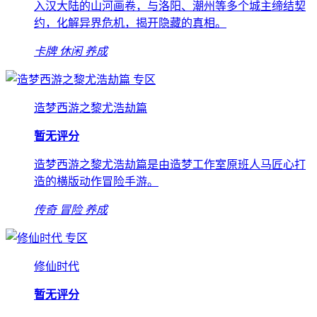
入汉大陆的山河画卷，与洛阳、潮州等多个城主缔结契
约，化解异界危机，揭开隐藏的真相。
卡牌
休闲
养成
专区
造梦西游之黎尤浩劫篇
暂无评分
造梦西游之黎尤浩劫篇是由造梦工作室原班人马匠心打
造的横版动作冒险手游。
传奇
冒险
养成
专区
修仙时代
暂无评分