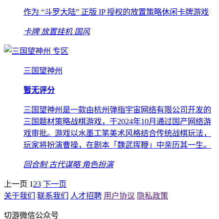
作为 “斗罗大陆” 正版 IP 授权的放置策略休闲卡牌游戏
卡牌
放置挂机
国风
专区
三国望神州
暂无评分
三国望神州是一款由杭州弹指宇宙网络有限公司开发的
三国题材策略战棋游戏，于2024年10月通过国产网络游
戏审批。游戏以水墨工笔美术风格结合传统战棋玩法，
玩家将扮演曹操，在剧本「魏武挥鞭」中亲历其一生。
回合制
古代谋略
角色扮演
上一页
1
2
3
下一页
关于我们
联系我们
人才招聘
用户协议
隐私政策
切游微信公众号