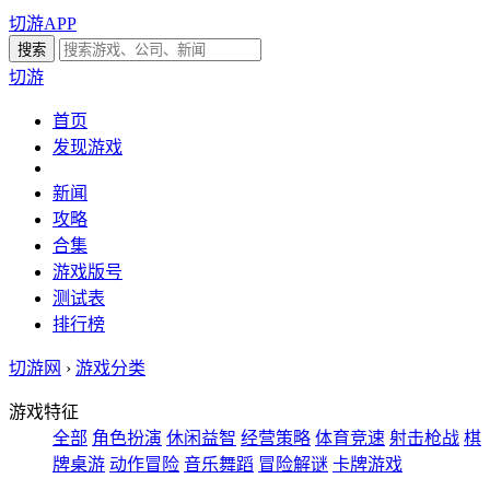
切游APP
切游
首页
发现游戏
新闻
攻略
合集
游戏版号
测试表
排行榜
切游网
›
游戏分类
游戏特征
全部
角色扮演
休闲益智
经营策略
体育竞速
射击枪战
棋
牌桌游
动作冒险
音乐舞蹈
冒险解谜
卡牌游戏