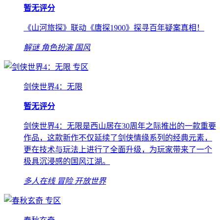
暂无评分
《山河旅探》联动《唐探1900》探寻百年疑案真相！
解谜
角色扮演
国风
专区
剑侠世界4：无限
暂无评分
剑侠世界4：无限是西山居在30周年之际推出的一款重要
作品，这款新作不仅延续了剑侠情缘系列的经典元素，
更在技术与玩法上进行了全面升级，为玩家带来了一个
极具沉浸感的国风江湖。
多人在线
冒险
开放世界
专区