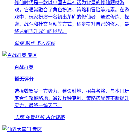
修仙时代是一款以中国古典神话为背景的修仙题材游
戏，它通常融合了角色扮演、策略和冒险等元素。在游
戏中，玩家扮演一名初出茅庐的修仙者，通过修炼、探
索、战斗和社交互动等方式，逐步提升自己的修为，最
终达到飞升成仙的境界。
仙侠
动作
多人在线
专区
百战群英
暂无评分
选择魏蜀吴一方势力，建设封地、招募名将，与本国玩
家合作攻城略地，通过兵种克制、策略搭配等不断提升
实力，最终一统天下。
卡牌
放置挂机
古代谋略
专区