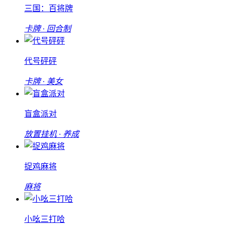
三国：百将牌
卡牌 · 回合制
代号砰砰
卡牌 · 美女
盲盒派对
放置挂机 · 养成
捉鸡麻将
麻将
小吆三打哈