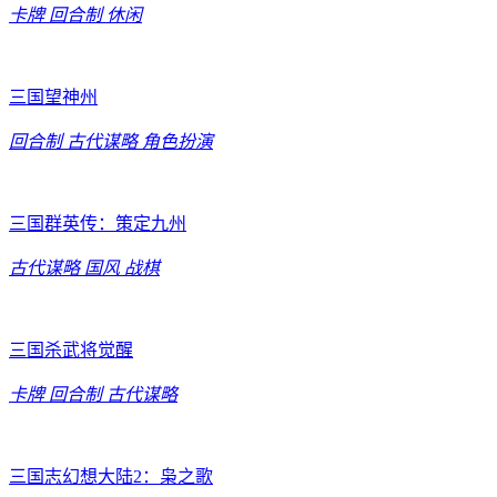
卡牌
回合制
休闲
三国望神州
回合制
古代谋略
角色扮演
三国群英传：策定九州
古代谋略
国风
战棋
三国杀武将觉醒
卡牌
回合制
古代谋略
三国志幻想大陆2：枭之歌