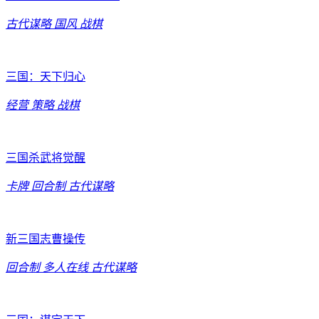
古代谋略
国风
战棋
三国：天下归心
经营
策略
战棋
三国杀武将觉醒
卡牌
回合制
古代谋略
新三国志曹操传
回合制
多人在线
古代谋略