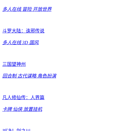
多人在线
冒险
开放世界
斗罗大陆：诛邪传说
多人在线
3D
国风
三国望神州
回合制
古代谋略
角色扮演
凡人修仙传：人界篇
卡牌
仙侠
放置挂机
对决！剑之川