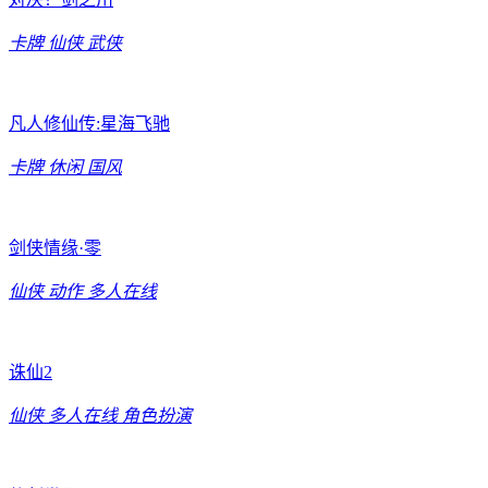
卡牌
仙侠
武侠
凡人修仙传:星海飞驰
卡牌
休闲
国风
剑侠情缘·零
仙侠
动作
多人在线
诛仙2
仙侠
多人在线
角色扮演