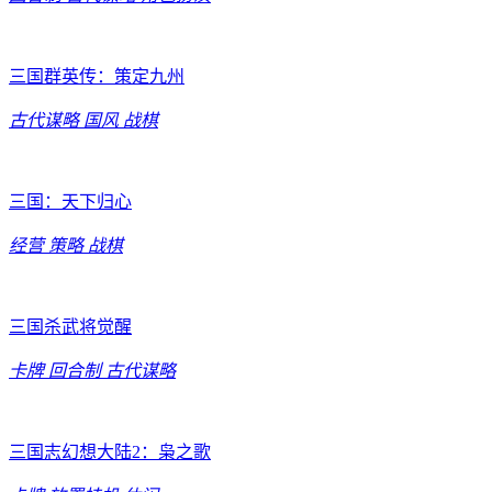
三国群英传：策定九州
古代谋略
国风
战棋
三国：天下归心
经营
策略
战棋
三国杀武将觉醒
卡牌
回合制
古代谋略
三国志幻想大陆2：枭之歌