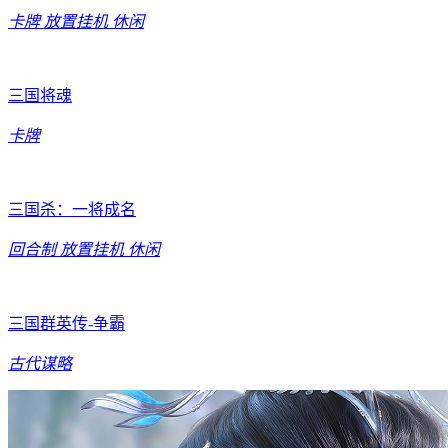
卡牌
放置挂机
休闲
三国将魂
卡牌
三国杀：一将成名
回合制
放置挂机
休闲
三国群英传-争霸
古代谋略