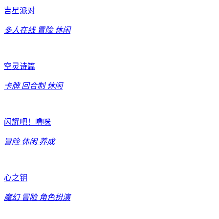
吉星派对
多人在线
冒险
休闲
空灵诗篇
卡牌
回合制
休闲
闪耀吧！噜咪
冒险
休闲
养成
心之钥
魔幻
冒险
角色扮演