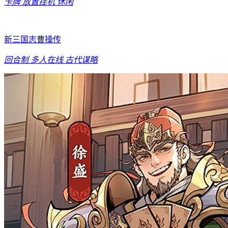
卡牌
放置挂机
休闲
新三国志曹操传
回合制
多人在线
古代谋略