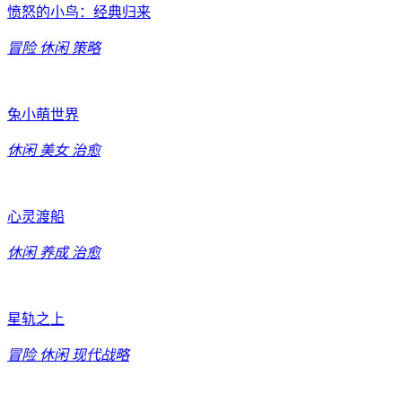
愤怒的小鸟：经典归来
冒险
休闲
策略
兔小萌世界
休闲
美女
治愈
心灵渡船
休闲
养成
治愈
星轨之上
冒险
休闲
现代战略