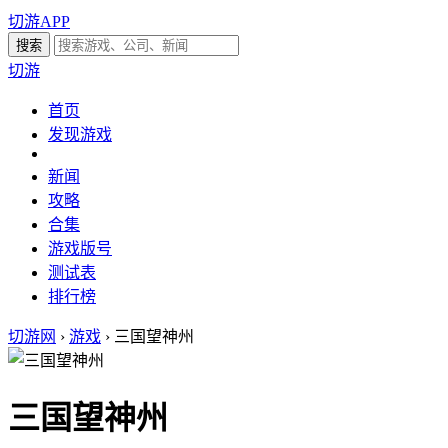
切游APP
切游
首页
发现游戏
新闻
攻略
合集
游戏版号
测试表
排行榜
切游网
›
游戏
›
三国望神州
三国望神州