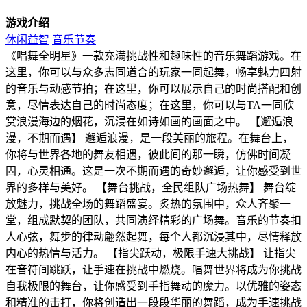
游戏介绍
休闲益智
音乐节奏
《唱舞全明星》一款充满挑战性和趣味性的音乐舞蹈游戏。在
这里，你可以与众多志同道合的玩家一同起舞，畅享魅力四射
的音乐与动感节拍；在这里，你可以展示自己的时尚搭配和创
意，尽情表达自己的时尚态度；在这里，你可以与TA一同欣
赏浪漫海边的烟花，沉浸在如诗如画的画面之中。 【邂逅浪
漫，不期而遇】 邂逅浪漫，是一段美丽的旅程。在舞台上，
你将与世界各地的舞友相遇，彼此间的那一瞬，仿佛时间凝
固，心灵相通。这是一次不期而遇的奇妙邂逅，让你感受到世
界的多样与美好。 【舞台挑战，全民组队广场热舞】 舞台绽
放魅力，挑战全场的舞蹈盛宴。炙热的氛围中，众人齐聚一
堂，组成默契的团队，共同演绎精彩的广场舞。音乐的节奏扣
人心弦，舞步的律动翩然起舞，每个人都沉浸其中，尽情释放
内心的热情与活力。 【指尖跃动，极限手速大挑战】 让指尖
在音符间跳跃，让手速在挑战中燃烧。唱舞世界将成为你挑战
自我极限的舞台，让你感受到手指舞动的魔力。以优雅的姿态
和精准的击打，你将创造出一段段华丽的舞蹈，成为手速挑战