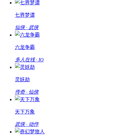
七界梦谭
仙侠 · 武侠
六龙争霸
多人在线 · IO
灵妖劫
传奇 · 仙侠
天下万象
武侠 · 动作