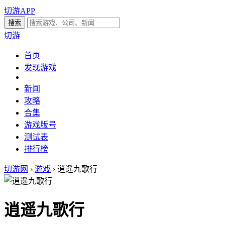
切游APP
切游
首页
发现游戏
新闻
攻略
合集
游戏版号
测试表
排行榜
切游网
›
游戏
›
逍遥九歌行
逍遥九歌行