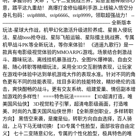
明，掌握你的”天命”，七十二变挑战三界，如意金箍棒顺你心
意，踏平这九重劫！ 高爆打金修仙福利手游,上线输入悟空分
身礼包码：svip8888、svip6666、svip9999，领取超强战力！ --
---------------------------------------------------------------------- 全新版本
玩法-星球大作战，机甲幻化激活升级进阶养成、星兽入侵玩
法、星战boss抢夺战、星际飞船运输、星际擂主挑战赛、专属
机甲战斗PK等全新玩法，等你来体验！ 《逍遥九歌行》是一
款具有电影级视觉体验的MMOARPG游戏。场景结合刺激战
斗、趣味玩法、离线挂机暴涨战力、全图PK爆神装、自由交
易、随心转职等精细玩法，采用全3D交互剧情表现，让玩家
在游戏中体验中达到单机游戏大作的表现水准。针对不同的角
色更有不同的技能表现，炫目多彩的技能特效，精妙绝伦的连
击，爽快酣畅的战斗。更有交友系统、组建爱巢、情侣副本增
加游戏的多样性！ ====特色玩法====== 【3D超清打造，唯
美国风仙侠】 3D视觉粒子引擎，超清电影级画面，打造唯
美、时尚的九重天国风仙侠世界! 【全新原创职业，多样转职
方向】 黑悟空来袭，是魔是仙，转职方向自由选择，百人骑
战，上马下马无缝切换! 【3D专属个性脸型，面部妆容自由定
义】 七十二变随意幻化，专属的个性化脸型，极具特色的唯