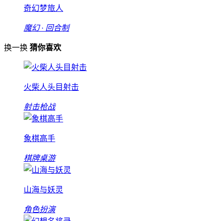
奇幻梦旅人
魔幻 · 回合制
换一换
猜你喜欢
火柴人头目射击
射击枪战
象棋高手
棋牌桌游
山海与妖灵
角色扮演