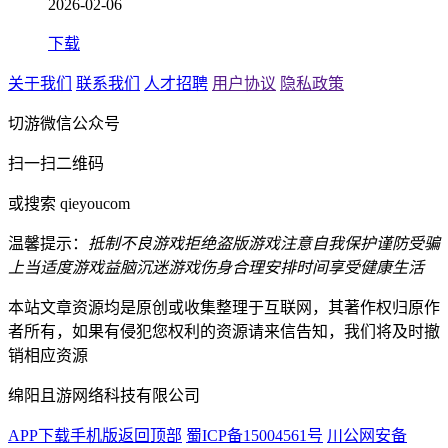
2026-02-06
下载
关于我们
联系我们
人才招聘
用户协议
隐私政策
切游微信公众号
扫一扫二维码
或搜索 qieyoucom
温馨提示：
抵制不良游戏
拒绝盗版游戏
注意自我保护
谨防受骗
上当
适度游戏益脑
沉迷游戏伤身
合理安排时间
享受健康生活
本站文章资源均是原创或收集整理于互联网，其著作权归原作
者所有，如果有侵犯您权利的资源请来信告知，我们将及时撤
销相应资源
绵阳且游网络科技有限公司
APP下载
手机版
返回顶部
蜀ICP备15004561号
川公网安备