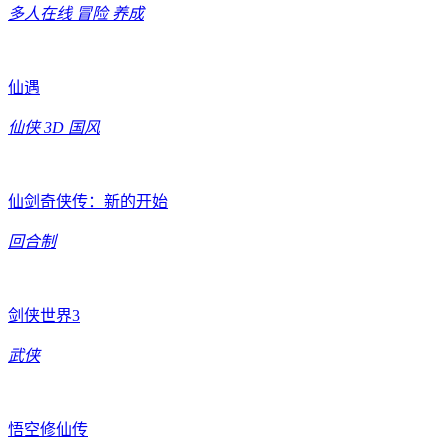
多人在线
冒险
养成
仙遇
仙侠
3D
国风
仙剑奇侠传：新的开始
回合制
剑侠世界3
武侠
悟空修仙传