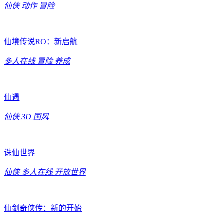
仙侠
动作
冒险
仙境传说RO：新启航
多人在线
冒险
养成
仙遇
仙侠
3D
国风
诛仙世界
仙侠
多人在线
开放世界
仙剑奇侠传：新的开始