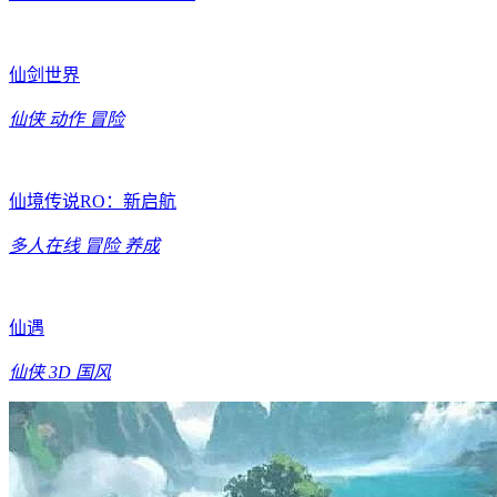
仙剑世界
仙侠
动作
冒险
仙境传说RO：新启航
多人在线
冒险
养成
仙遇
仙侠
3D
国风