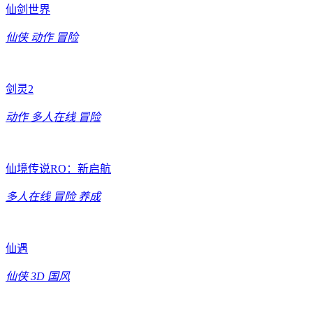
仙剑世界
仙侠
动作
冒险
剑灵2
动作
多人在线
冒险
仙境传说RO：新启航
多人在线
冒险
养成
仙遇
仙侠
3D
国风