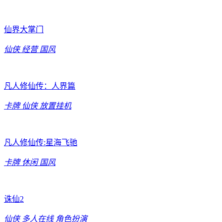
仙界大掌门
仙侠
经营
国风
凡人修仙传：人界篇
卡牌
仙侠
放置挂机
凡人修仙传:星海飞驰
卡牌
休闲
国风
诛仙2
仙侠
多人在线
角色扮演