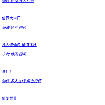
仙侠
动作
多人在线
仙界大掌门
仙侠
经营
国风
凡人修仙传:星海飞驰
卡牌
休闲
国风
诛仙2
仙侠
多人在线
角色扮演
仙剑世界