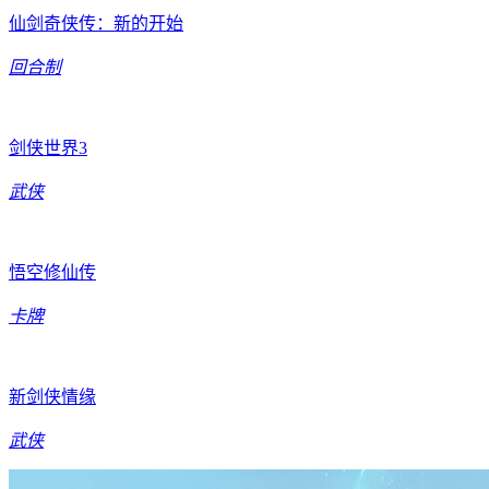
仙剑奇侠传：新的开始
回合制
剑侠世界3
武侠
悟空修仙传
卡牌
新剑侠情缘
武侠