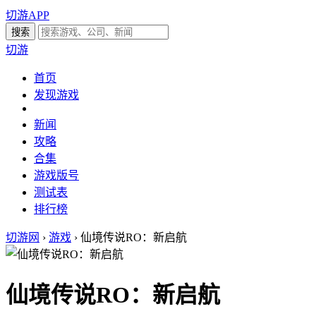
切游APP
切游
首页
发现游戏
新闻
攻略
合集
游戏版号
测试表
排行榜
切游网
›
游戏
›
仙境传说RO：新启航
仙境传说RO：新启航