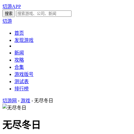
切游APP
切游
首页
发现游戏
新闻
攻略
合集
游戏版号
测试表
排行榜
切游网
›
游戏
›
无尽冬日
无尽冬日