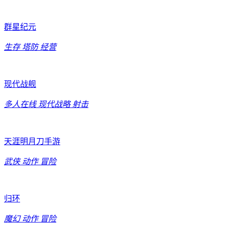
群星纪元
生存
塔防
经营
现代战舰
多人在线
现代战略
射击
天涯明月刀手游
武侠
动作
冒险
归环
魔幻
动作
冒险