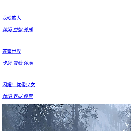
龙魂旅人
休闲
益智
养成
苍雾世界
卡牌
冒险
休闲
闪耀！优俊少女
休闲
养成
经营