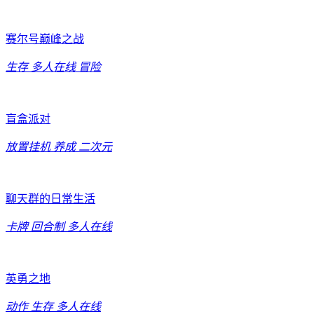
赛尔号巅峰之战
生存
多人在线
冒险
盲盒派对
放置挂机
养成
二次元
聊天群的日常生活
卡牌
回合制
多人在线
英勇之地
动作
生存
多人在线