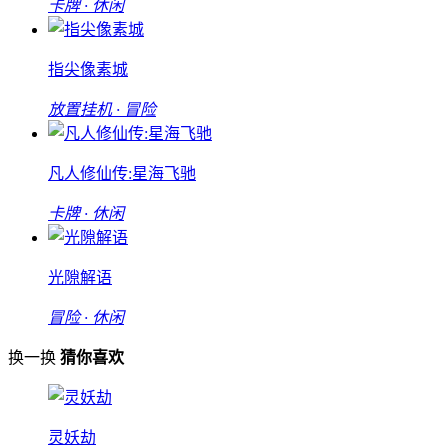
卡牌 · 休闲
指尖像素城
放置挂机 · 冒险
凡人修仙传:星海飞驰
卡牌 · 休闲
光隙解语
冒险 · 休闲
换一换
猜你喜欢
灵妖劫