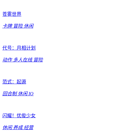
苍雾世界
卡牌
冒险
休闲
代号：月相计划
动作
多人在线
冒险
范式：起源
回合制
休闲
IO
闪耀！优俊少女
休闲
养成
经营