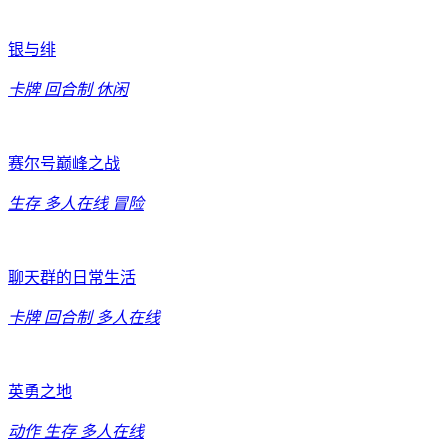
银与绯
卡牌
回合制
休闲
赛尔号巅峰之战
生存
多人在线
冒险
聊天群的日常生活
卡牌
回合制
多人在线
英勇之地
动作
生存
多人在线