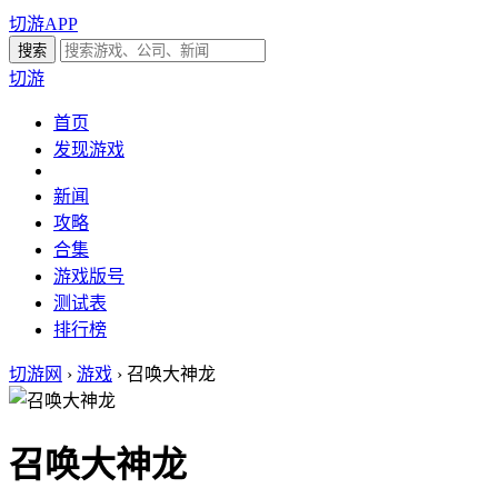
切游APP
切游
首页
发现游戏
新闻
攻略
合集
游戏版号
测试表
排行榜
切游网
›
游戏
›
召唤大神龙
召唤大神龙