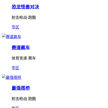
恐龙怪兽对决
射击枪战·跑酷
专区
赛道飙车
体育竞速·赛车
专区
最强搭桥
射击枪战·跑酷