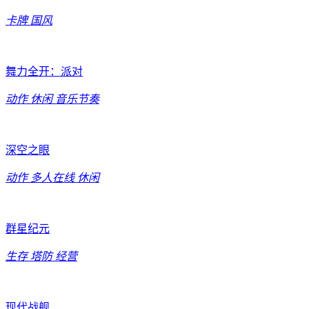
卡牌
国风
舞力全开：派对
动作
休闲
音乐节奏
深空之眼
动作
多人在线
休闲
群星纪元
生存
塔防
经营
现代战舰