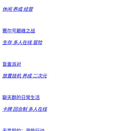
休闲
养成
经营
赛尔号巅峰之战
生存
多人在线
冒险
盲盒派对
放置挂机
养成
二次元
聊天群的日常生活
卡牌
回合制
多人在线
无畏契约：源能行动