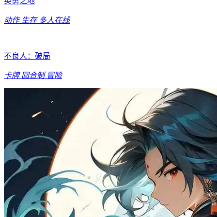
英勇之地
动作
生存
多人在线
不良人：破局
卡牌
回合制
冒险