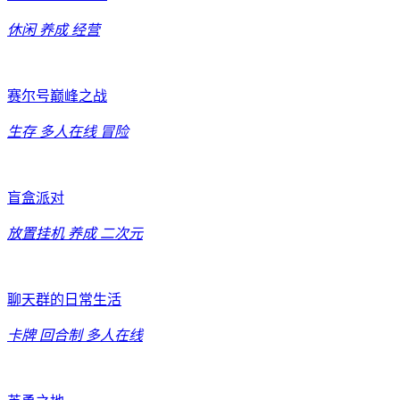
休闲
养成
经营
赛尔号巅峰之战
生存
多人在线
冒险
盲盒派对
放置挂机
养成
二次元
聊天群的日常生活
卡牌
回合制
多人在线