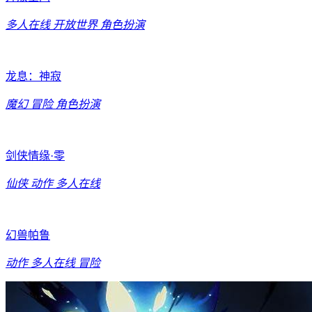
多人在线
开放世界
角色扮演
龙息：神寂
魔幻
冒险
角色扮演
剑侠情缘·零
仙侠
动作
多人在线
幻兽帕鲁
动作
多人在线
冒险