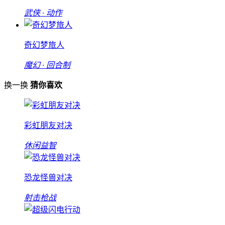
武侠 · 动作
奇幻梦旅人
魔幻 · 回合制
换一换
猜你喜欢
彩虹朋友对决
休闲益智
恐龙怪兽对决
射击枪战