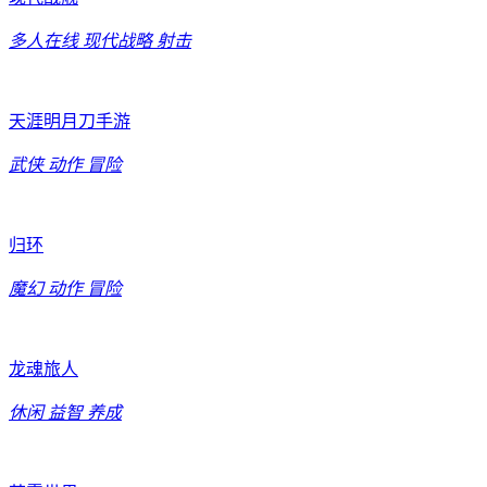
多人在线
现代战略
射击
天涯明月刀手游
武侠
动作
冒险
归环
魔幻
动作
冒险
龙魂旅人
休闲
益智
养成