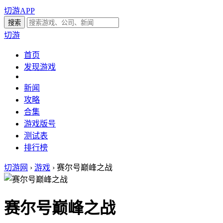
切游APP
切游
首页
发现游戏
新闻
攻略
合集
游戏版号
测试表
排行榜
切游网
›
游戏
›
赛尔号巅峰之战
赛尔号巅峰之战