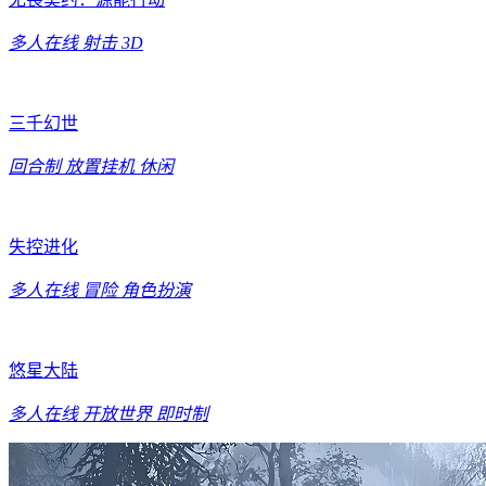
多人在线
射击
3D
三千幻世
回合制
放置挂机
休闲
失控进化
多人在线
冒险
角色扮演
悠星大陆
多人在线
开放世界
即时制