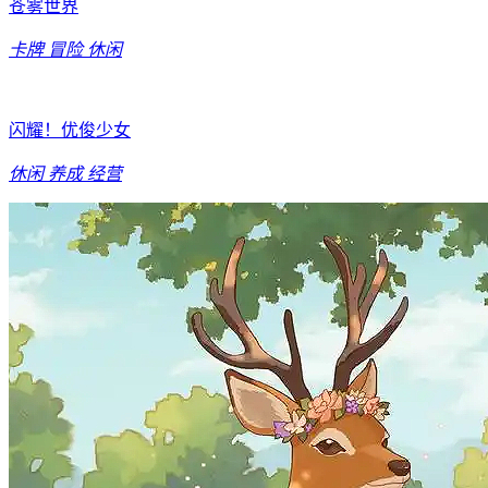
苍雾世界
卡牌
冒险
休闲
闪耀！优俊少女
休闲
养成
经营