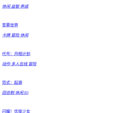
休闲
益智
养成
苍雾世界
卡牌
冒险
休闲
代号：月相计划
动作
多人在线
冒险
范式：起源
回合制
休闲
IO
闪耀！优俊少女