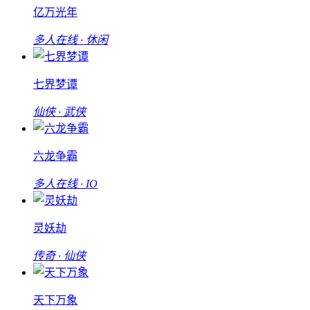
亿万光年
多人在线 · 休闲
七界梦谭
仙侠 · 武侠
六龙争霸
多人在线 · IO
灵妖劫
传奇 · 仙侠
天下万象