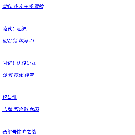
动作
多人在线
冒险
范式：起源
回合制
休闲
IO
闪耀！优俊少女
休闲
养成
经营
银与绯
卡牌
回合制
休闲
赛尔号巅峰之战