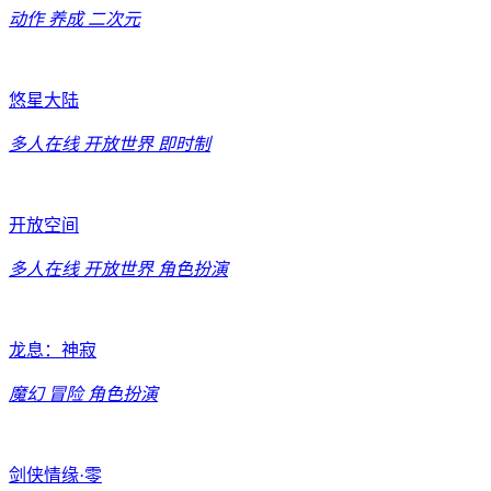
动作
养成
二次元
悠星大陆
多人在线
开放世界
即时制
开放空间
多人在线
开放世界
角色扮演
龙息：神寂
魔幻
冒险
角色扮演
剑侠情缘·零