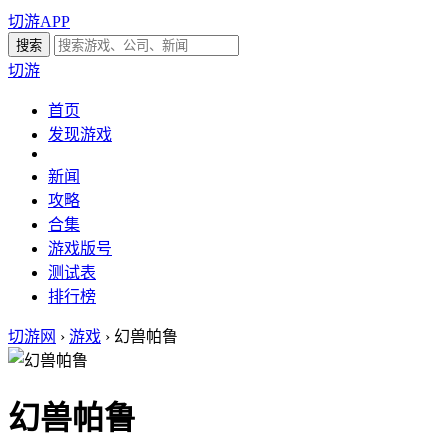
切游APP
切游
首页
发现游戏
新闻
攻略
合集
游戏版号
测试表
排行榜
切游网
›
游戏
›
幻兽帕鲁
幻兽帕鲁