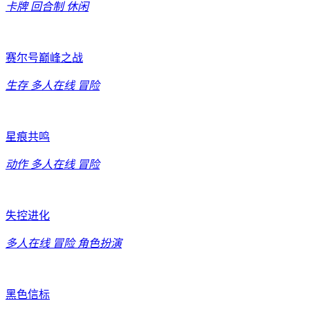
卡牌
回合制
休闲
赛尔号巅峰之战
生存
多人在线
冒险
星痕共鸣
动作
多人在线
冒险
失控进化
多人在线
冒险
角色扮演
黑色信标