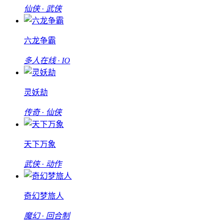
仙侠 · 武侠
六龙争霸
多人在线 · IO
灵妖劫
传奇 · 仙侠
天下万象
武侠 · 动作
奇幻梦旅人
魔幻 · 回合制