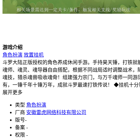
游戏介绍
角色扮演
放置挂机
斗罗大陆正版授权的角色养成休闲手游。手持昊天锤，打铁就能
魂师、魂灵、魂导器自由搭配，根据不同战局适时调整战术，随
魂技，猎杀魂兽吸收魂骨！组建强力宗门，与万千魂师一同游历
有，一锤千年十锤万年，成就斗罗最速打铁传说！ ◆挂机十分
展开更多
类型
角色扮演
厂商
安徽雷虎网络科技有限公司
版号
-
备案
-
权限
-