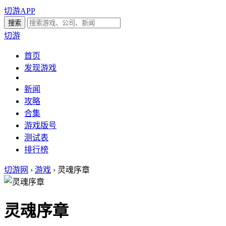
切游APP
切游
首页
发现游戏
新闻
攻略
合集
游戏版号
测试表
排行榜
切游网
›
游戏
›
灵魂序章
灵魂序章