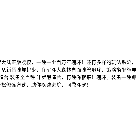
罗大陆正版授权，一锤一个百万年魂环！还有多样的玩法系统，
 从新晋魂师起步，在星斗大森林直面魂兽咆哮，策略搭配施展
台 装备全靠锤 斗罗锻造台，有锤你就来！魂环、装备一锤即
轻松修炼方式，助你疾速进阶，问鼎斗罗！