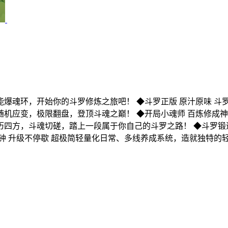
爆魂环，开始你的斗罗修炼之旅吧！ ◆斗罗正版 原汁原味 斗
机应变，极限翻盘，登顶斗魂之巅！ ◆开局小魂师 百炼修成神
四方，斗魂切磋，踏上一段属于你自己的斗罗之路！ ◆斗罗锻造
钟 升级不停歇 超极简轻量化日常、多线养成系统，造就独特的