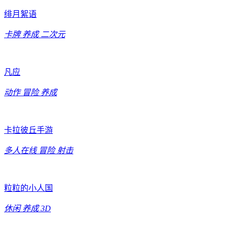
绯月絮语
卡牌
养成
二次元
凡应
动作
冒险
养成
卡拉彼丘手游
多人在线
冒险
射击
粒粒的小人国
休闲
养成
3D