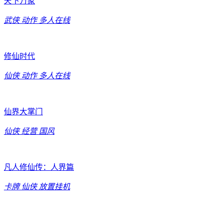
天下万象
武侠
动作
多人在线
修仙时代
仙侠
动作
多人在线
仙界大掌门
仙侠
经营
国风
凡人修仙传：人界篇
卡牌
仙侠
放置挂机