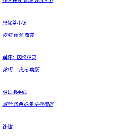
多人在线
冒险
开放世界
碧优蒂小镇
养成
经营
唯美
崩坏：因缘精灵
休闲
二次元
横版
明日地平线
冒险
角色扮演
生存模拟
诛仙2