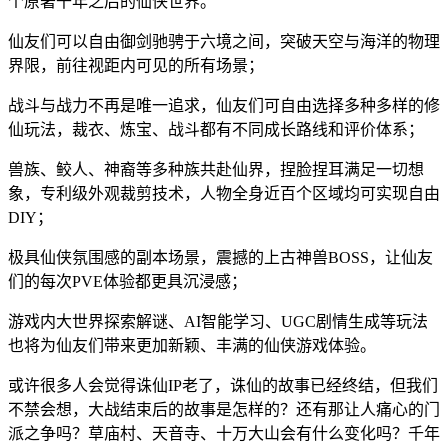
个原著千年之后的仙侠世界。
仙友们可以自由御剑驰骋于六境之间，突破天空与海洋的物理
界限，前往视距内可见的所有场景；
战斗与战力不再是唯一追求，仙友们可自由选择多种多样的修
仙玩法，裁衣、炼宝、战斗都有不同成长路线和评价体系；
兽族、鲛人、神裔等多种族共赴仙界，捏脸捏耳满足一切想
象，专利级外观裁剪技术，人物全身近百个区域均可实现自由
DIY；
极具仙侠氛围感的副本场景，震撼的上古神兽BOSS，让仙友
们的每次PVE体验都更具沉浸感；
游戏内大世界探索解谜、AI智能学习、UGC剧情生成等玩法
也将为仙友们带来更加新颖、丰满的仙侠游戏体验。
或许很多人会觉得诛仙IP老了，诛仙的故事已经终结，但我们
不禁会想，大战结束后的故事是怎样的？还有那让人痛心的门
派之争吗？草庙村、天音寺、十万大山会有什么变化吗？千年