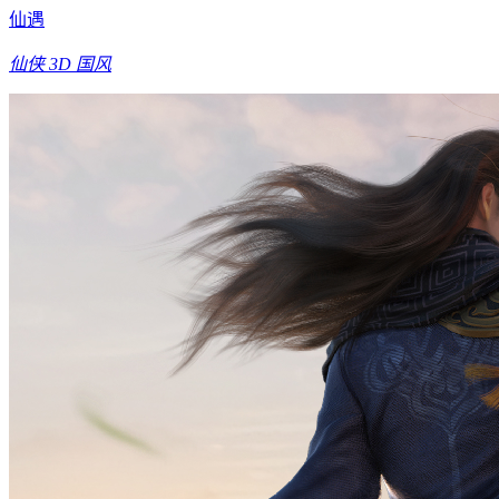
仙遇
仙侠
3D
国风