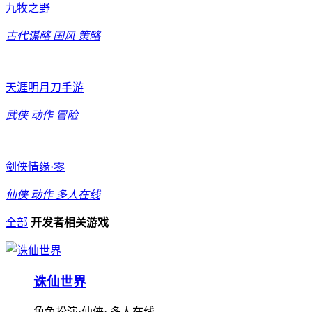
九牧之野
古代谋略
国风
策略
天涯明月刀手游
武侠
动作
冒险
剑侠情缘·零
仙侠
动作
多人在线
全部
开发者相关游戏
诛仙世界
角色扮演·仙侠· 多人在线