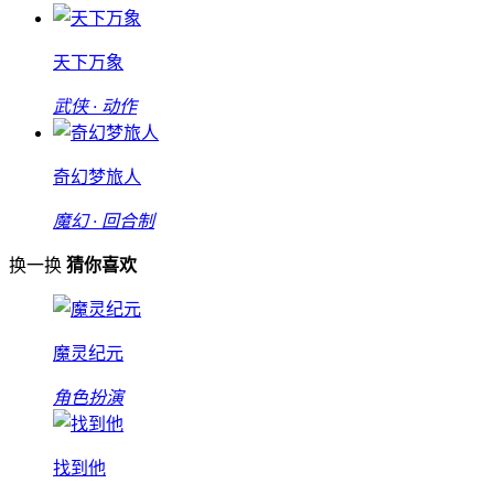
天下万象
武侠 · 动作
奇幻梦旅人
魔幻 · 回合制
换一换
猜你喜欢
魔灵纪元
角色扮演
找到他