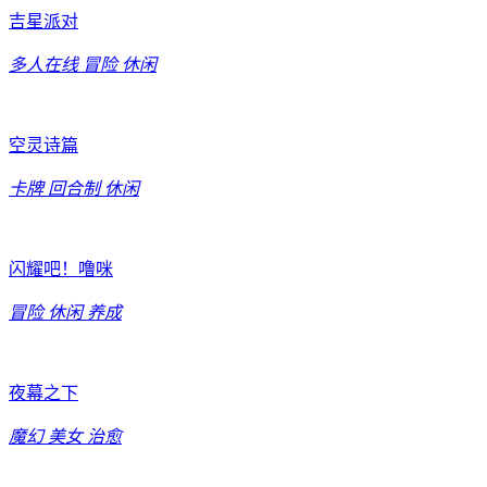
吉星派对
多人在线
冒险
休闲
空灵诗篇
卡牌
回合制
休闲
闪耀吧！噜咪
冒险
休闲
养成
夜幕之下
魔幻
美女
治愈