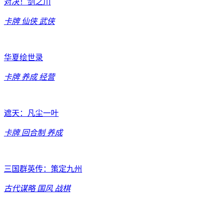
对决！剑之川
卡牌
仙侠
武侠
华夏绘世录
卡牌
养成
经营
遮天：凡尘一叶
卡牌
回合制
养成
三国群英传：策定九州
古代谋略
国风
战棋