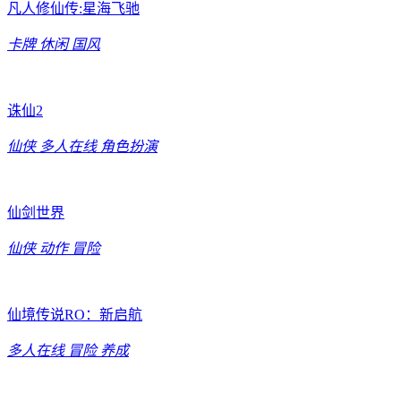
凡人修仙传:星海飞驰
卡牌
休闲
国风
诛仙2
仙侠
多人在线
角色扮演
仙剑世界
仙侠
动作
冒险
仙境传说RO：新启航
多人在线
冒险
养成