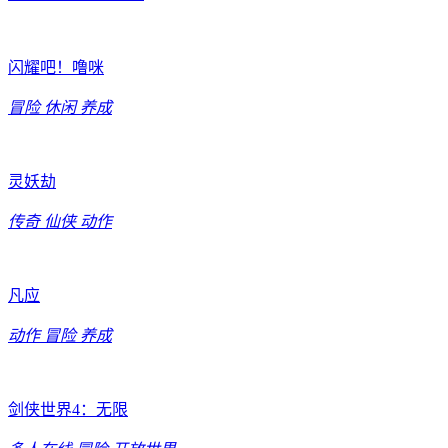
闪耀吧！噜咪
冒险
休闲
养成
灵妖劫
传奇
仙侠
动作
凡应
动作
冒险
养成
剑侠世界4：无限