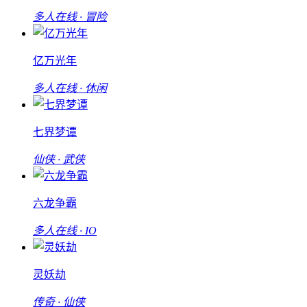
多人在线 · 冒险
亿万光年
多人在线 · 休闲
七界梦谭
仙侠 · 武侠
六龙争霸
多人在线 · IO
灵妖劫
传奇 · 仙侠