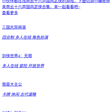
小伙伴都在找燕云十六声国风武侠的游戏，下面切游小编就带
来燕云十六声国风武侠合集，来一起看看吧~
查看更多
三国志异闻录
回合制
多人在线
角色扮演
剑侠世界4：无限
多人在线
冒险
开放世界
我是大主公
卡牌
休闲
古代谋略