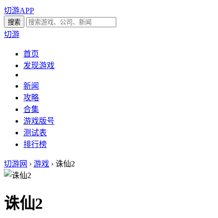
切游APP
切游
首页
发现游戏
新闻
攻略
合集
游戏版号
测试表
排行榜
切游网
›
游戏
›
诛仙2
诛仙2