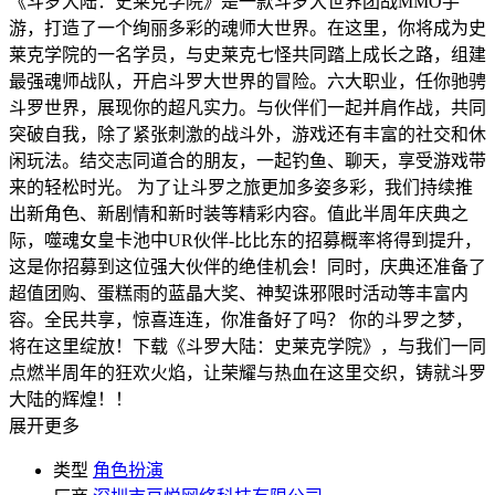
《斗罗大陆：史莱克学院》是一款斗罗大世界团战MMO手
游，打造了一个绚丽多彩的魂师大世界。在这里，你将成为史
莱克学院的一名学员，与史莱克七怪共同踏上成长之路，组建
最强魂师战队，开启斗罗大世界的冒险。六大职业，任你驰骋
斗罗世界，展现你的超凡实力。与伙伴们一起并肩作战，共同
突破自我，除了紧张刺激的战斗外，游戏还有丰富的社交和休
闲玩法。结交志同道合的朋友，一起钓鱼、聊天，享受游戏带
来的轻松时光。 为了让斗罗之旅更加多姿多彩，我们持续推
出新角色、新剧情和新时装等精彩内容。值此半周年庆典之
际，噬魂女皇卡池中UR伙伴-比比东的招募概率将得到提升，
这是你招募到这位强大伙伴的绝佳机会！同时，庆典还准备了
超值团购、蛋糕雨的蓝晶大奖、神契诛邪限时活动等丰富内
容。全民共享，惊喜连连，你准备好了吗？ 你的斗罗之梦，
将在这里绽放！下载《斗罗大陆：史莱克学院》，与我们一同
点燃半周年的狂欢火焰，让荣耀与热血在这里交织，铸就斗罗
大陆的辉煌！！
展开更多
类型
角色扮演