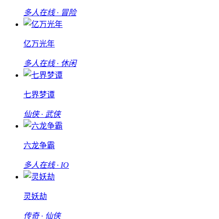
多人在线 · 冒险
亿万光年
多人在线 · 休闲
七界梦谭
仙侠 · 武侠
六龙争霸
多人在线 · IO
灵妖劫
传奇 · 仙侠