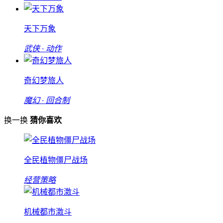
天下万象
武侠 · 动作
奇幻梦旅人
魔幻 · 回合制
换一换
猜你喜欢
全民植物僵尸战场
经营策略
机械都市激斗