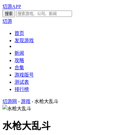
切游APP
切游
首页
发现游戏
新闻
攻略
合集
游戏版号
测试表
排行榜
切游网
›
游戏
›
水枪大乱斗
水枪大乱斗