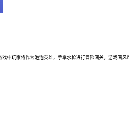
游戏中玩家将作为泡泡英雄，手拿水枪进行冒险闯关。游戏画风可