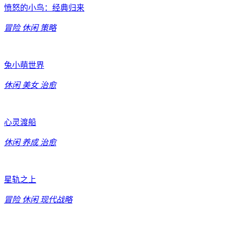
愤怒的小鸟：经典归来
冒险
休闲
策略
兔小萌世界
休闲
美女
治愈
心灵渡船
休闲
养成
治愈
星轨之上
冒险
休闲
现代战略