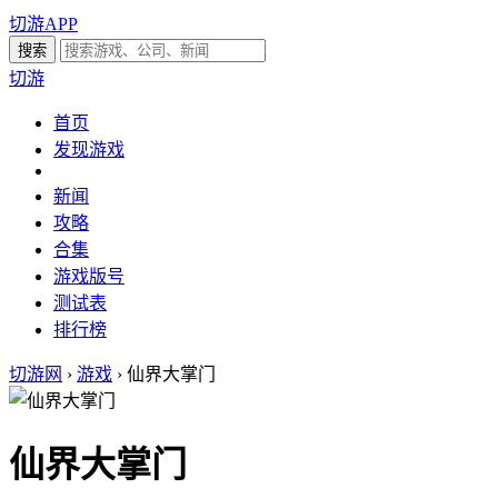
切游APP
切游
首页
发现游戏
新闻
攻略
合集
游戏版号
测试表
排行榜
切游网
›
游戏
›
仙界大掌门
仙界大掌门