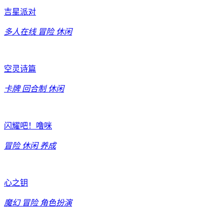
吉星派对
多人在线
冒险
休闲
空灵诗篇
卡牌
回合制
休闲
闪耀吧！噜咪
冒险
休闲
养成
心之钥
魔幻
冒险
角色扮演