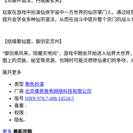
【筑基升道法，丹成破玄关】
玩家在游戏中扮演仙侠宇宙中一方世界的仙宗掌门人，通过经
提升会学会多种仙宗道法，从而在战斗中提升整个宗门的战斗
【结缘聚仙盟，御剑定灵州】
“御剑乘风来，除魔天地间”，游戏中期会开始进入仙界大世
图上的灵脉、秘宝等资源，也随时可能点燃修仙者们的争夺，
展开更多
类型
角色扮演
厂商
北京儒意景秀网络科技有限公司
版号
ISBN 978-7-498-14534-5
备案
-
权限
-
隐私
-
更多
最新攻略