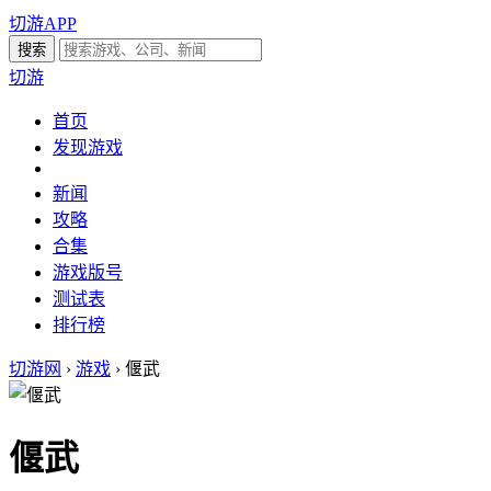
切游APP
切游
首页
发现游戏
新闻
攻略
合集
游戏版号
测试表
排行榜
切游网
›
游戏
›
偃武
偃武