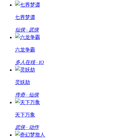
七界梦谭
仙侠 · 武侠
六龙争霸
多人在线 · IO
灵妖劫
传奇 · 仙侠
天下万象
武侠 · 动作