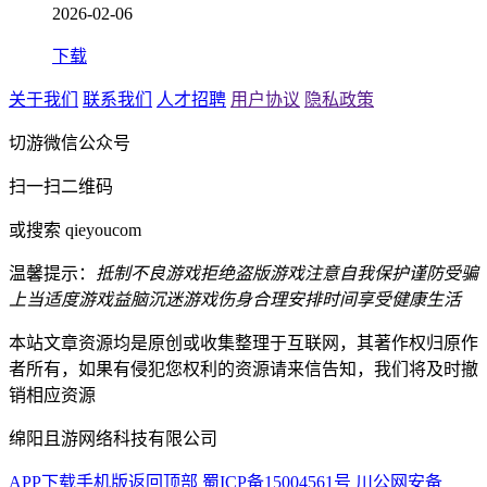
2026-02-06
下载
关于我们
联系我们
人才招聘
用户协议
隐私政策
切游微信公众号
扫一扫二维码
或搜索 qieyoucom
温馨提示：
抵制不良游戏
拒绝盗版游戏
注意自我保护
谨防受骗
上当
适度游戏益脑
沉迷游戏伤身
合理安排时间
享受健康生活
本站文章资源均是原创或收集整理于互联网，其著作权归原作
者所有，如果有侵犯您权利的资源请来信告知，我们将及时撤
销相应资源
绵阳且游网络科技有限公司
APP下载
手机版
返回顶部
蜀ICP备15004561号
川公网安备