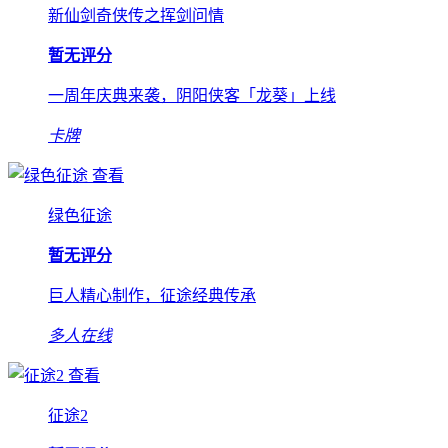
新仙剑奇侠传之挥剑问情
暂无评分
一周年庆典来袭，阴阳侠客「龙葵」上线
卡牌
查看
绿色征途
暂无评分
巨人精心制作，征途经典传承
多人在线
查看
征途2