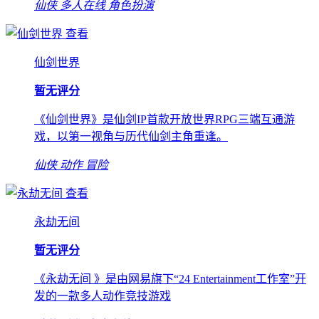
仙侠
多人在线
角色扮演
查看
仙剑世界
暂无评分
《仙剑世界》是仙剑IP首款开放世界RPG三端互通游
戏，以第一视角与历代仙剑主角重逢。
仙侠
动作
冒险
查看
永劫无间
暂无评分
《永劫无间 》是由网易旗下“24 Entertainment工作室”开
发的一款多人动作竞技游戏