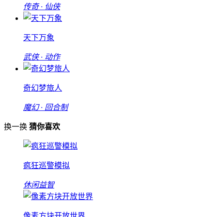
传奇 · 仙侠
天下万象
武侠 · 动作
奇幻梦旅人
魔幻 · 回合制
换一换
猜你喜欢
疯狂巡警模拟
休闲益智
像素方块开放世界