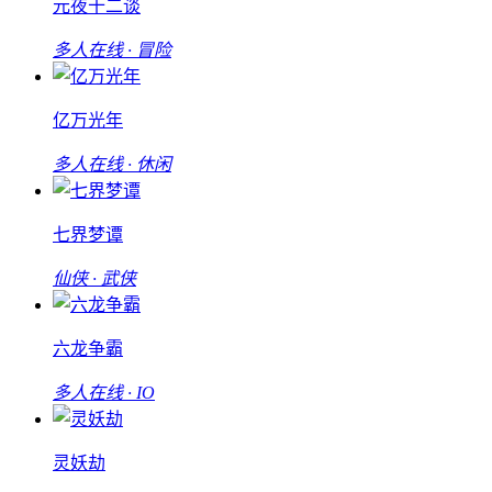
元夜十二谈
多人在线 · 冒险
亿万光年
多人在线 · 休闲
七界梦谭
仙侠 · 武侠
六龙争霸
多人在线 · IO
灵妖劫