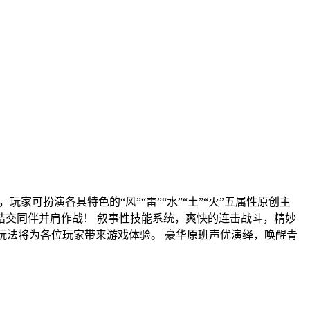
可扮演各具特色的“风”“雷”“水”“土”“火”五属性原创主
交同伴并肩作战！ 叙事性技能系统，爽快的连击战斗，精妙
玩法将为各位玩家带来游戏体验。 豪华原班声优演绎，唤醒青