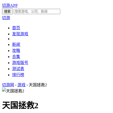
切游APP
切游
首页
发现游戏
新闻
攻略
合集
游戏版号
测试表
排行榜
切游网
›
游戏
›
天国拯救2
天国拯救2