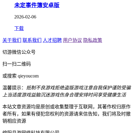
未定事件簿安卓版
2026-02-06
下载
关于我们
联系我们
人才招聘
用户协议
隐私政策
切游微信公众号
扫一扫二维码
或搜索 qieyoucom
温馨提示：
抵制不良游戏
拒绝盗版游戏
注意自我保护
谨防受骗
上当
适度游戏益脑
沉迷游戏伤身
合理安排时间
享受健康生活
本站文章资源均是原创或收集整理于互联网，其著作权归原作
者所有，如果有侵犯您权利的资源请来信告知，我们将及时撤
销相应资源
绵阳且游网络科技有限公司