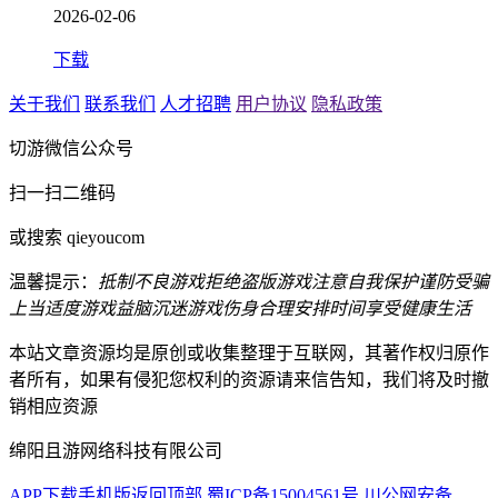
2026-02-06
下载
关于我们
联系我们
人才招聘
用户协议
隐私政策
切游微信公众号
扫一扫二维码
或搜索 qieyoucom
温馨提示：
抵制不良游戏
拒绝盗版游戏
注意自我保护
谨防受骗
上当
适度游戏益脑
沉迷游戏伤身
合理安排时间
享受健康生活
本站文章资源均是原创或收集整理于互联网，其著作权归原作
者所有，如果有侵犯您权利的资源请来信告知，我们将及时撤
销相应资源
绵阳且游网络科技有限公司
APP下载
手机版
返回顶部
蜀ICP备15004561号
川公网安备