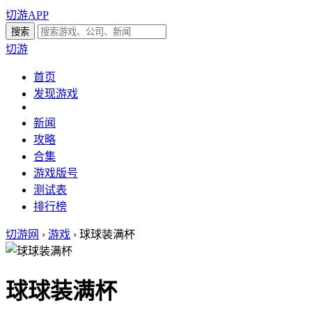
切游APP
切游
首页
发现游戏
新闻
攻略
合集
游戏版号
测试表
排行榜
切游网
›
游戏
›
球球装满杯
球球装满杯