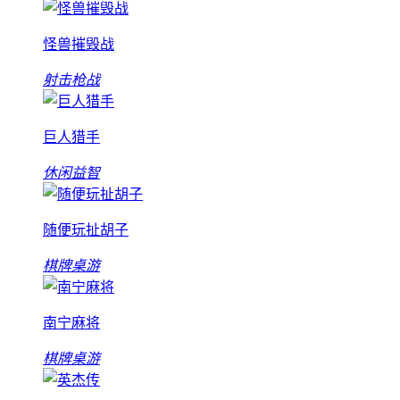
怪兽摧毁战
射击枪战
巨人猎手
休闲益智
随便玩扯胡子
棋牌桌游
南宁麻将
棋牌桌游