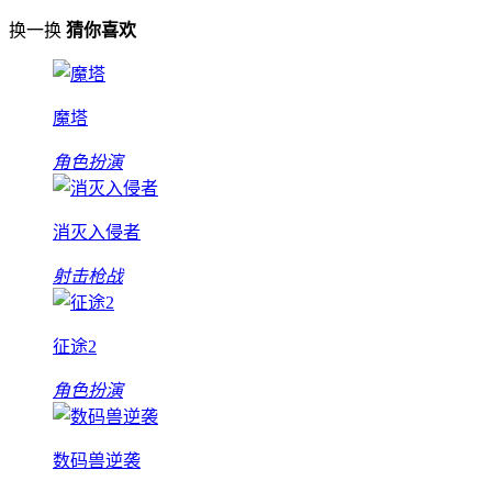
换一换
猜你喜欢
魔塔
角色扮演
消灭入侵者
射击枪战
征途2
角色扮演
数码兽逆袭