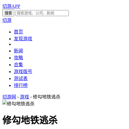
切游APP
切游
首页
发现游戏
新闻
攻略
合集
游戏版号
测试表
排行榜
切游网
›
游戏
›
修勾地铁逃杀
修勾地铁逃杀