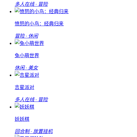
多人在线 · 冒险
愤怒的小鸟：经典归来
冒险 · 休闲
兔小萌世界
休闲 · 美女
吉星派对
多人在线 · 冒险
妖妖棋
回合制 · 放置挂机