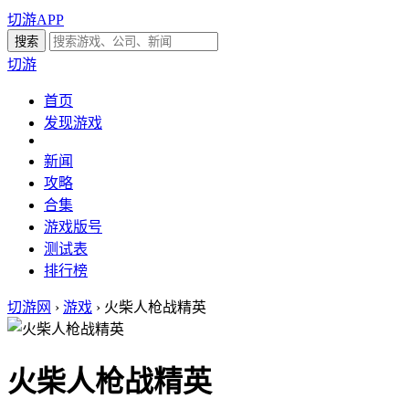
切游APP
切游
首页
发现游戏
新闻
攻略
合集
游戏版号
测试表
排行榜
切游网
›
游戏
›
火柴人枪战精英
火柴人枪战精英