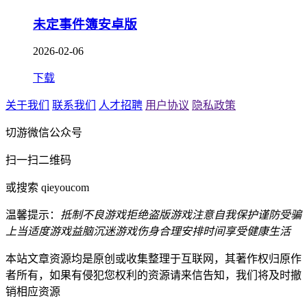
未定事件簿安卓版
2026-02-06
下载
关于我们
联系我们
人才招聘
用户协议
隐私政策
切游微信公众号
扫一扫二维码
或搜索 qieyoucom
温馨提示：
抵制不良游戏
拒绝盗版游戏
注意自我保护
谨防受骗
上当
适度游戏益脑
沉迷游戏伤身
合理安排时间
享受健康生活
本站文章资源均是原创或收集整理于互联网，其著作权归原作
者所有，如果有侵犯您权利的资源请来信告知，我们将及时撤
销相应资源