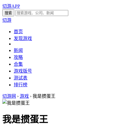
切游APP
切游
首页
发现游戏
新闻
攻略
合集
游戏版号
测试表
排行榜
切游网
›
游戏
›
我是掼蛋王
我是掼蛋王