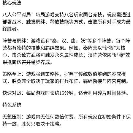
核心玩法
八人公平对局：每局游戏支持八名玩家同台竞技，玩家需通过
部署战术、触发羁绊、释放技能等方式，击败所有对手成为最
终胜者。
阵营与羁绊：游戏设有“秦、汉、唐、妖”等多个阵营，每个阵
营都有独特的技能和羁绊效果。例如，秦阵营以“斩将”为核
心，击杀敌方武将可触发永久属性成长；汉阵营依赖“屏障”效
果抵御伤害并稳步养成。
策略至上：游戏强调策略性，摒弃了传统数值堆砌的养成模
式，胜负完全取决于玩家的排兵布阵、羁绊衔接与阵营克制。
快速对战：每局游戏时长约15分钟，适合利用碎片时间体验。
特色系统
无氪压制：游戏内无任何数值付费，所有玩家在初始条件下保
持一致，胜负只取决于策略。