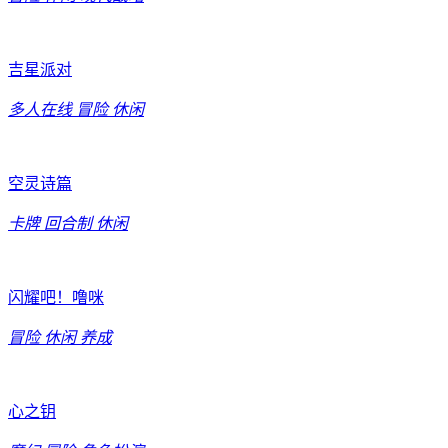
吉星派对
多人在线
冒险
休闲
空灵诗篇
卡牌
回合制
休闲
闪耀吧！噜咪
冒险
休闲
养成
心之钥