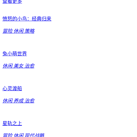
查看更多
愤怒的小鸟：经典归来
冒险
休闲
策略
兔小萌世界
休闲
美女
治愈
心灵渡船
休闲
养成
治愈
星轨之上
冒险
休闲
现代战略