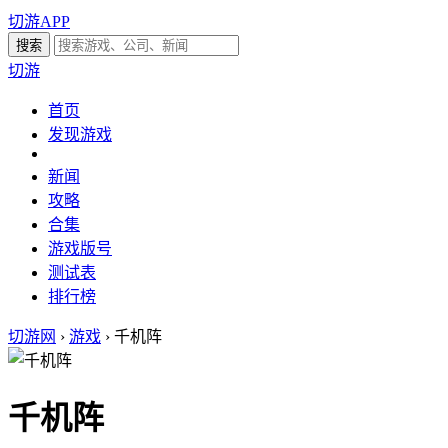
切游APP
切游
首页
发现游戏
新闻
攻略
合集
游戏版号
测试表
排行榜
切游网
›
游戏
›
千机阵
千机阵