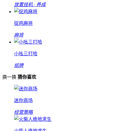
放置挂机 · 养成
捉鸡麻将
麻将
小吆三打哈
纸牌
换一换
猜你喜欢
迷你商场
经营策略
火柴人绝地求生