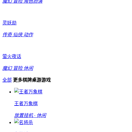
魔幻
冒险
角色扮演
灵妖劫
传奇
仙侠
动作
萤火夜话
魔幻
冒险
休闲
全部
更多棋牌桌游游戏
王者万象棋
放置挂机 · 休闲