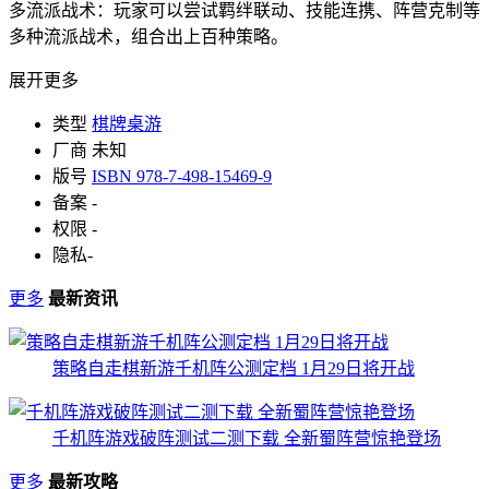
多流派战术：玩家可以尝试羁绊联动、技能连携、阵营克制等
多种流派战术，组合出上百种策略。
展开更多
类型
棋牌桌游
厂商
未知
版号
ISBN 978-7-498-15469-9
备案
-
权限
-
隐私
-
更多
最新资讯
策略自走棋新游千机阵公测定档 1月29日将开战
千机阵游戏破阵测试二测下载 全新蜀阵营惊艳登场
更多
最新攻略