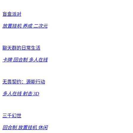
盲盒派对
放置挂机
养成
二次元
聊天群的日常生活
卡牌
回合制
多人在线
无畏契约：源能行动
多人在线
射击
3D
三千幻世
回合制
放置挂机
休闲