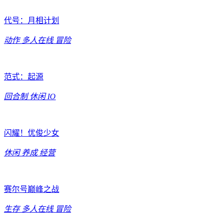
代号：月相计划
动作
多人在线
冒险
范式：起源
回合制
休闲
IO
闪耀！优俊少女
休闲
养成
经营
赛尔号巅峰之战
生存
多人在线
冒险