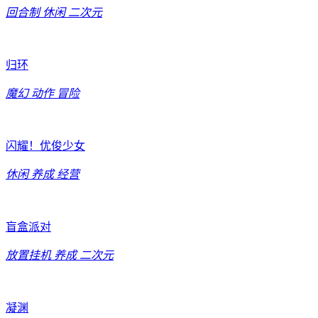
回合制
休闲
二次元
归环
魔幻
动作
冒险
闪耀！优俊少女
休闲
养成
经营
盲盒派对
放置挂机
养成
二次元
凝渊