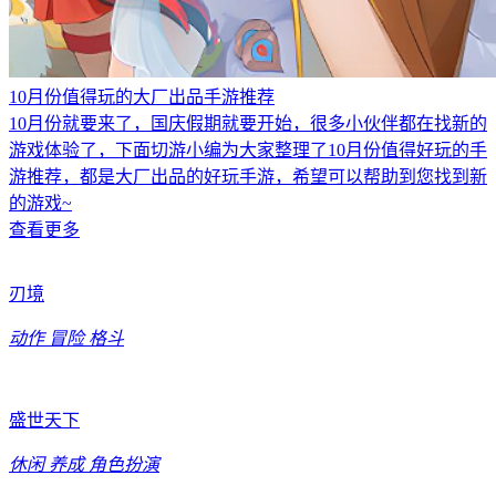
10月份值得玩的大厂出品手游推荐
10月份就要来了，国庆假期就要开始，很多小伙伴都在找新的
游戏体验了，下面切游小编为大家整理了10月份值得好玩的手
游推荐，都是大厂出品的好玩手游，希望可以帮助到您找到新
的游戏~
查看更多
刃境
动作
冒险
格斗
盛世天下
休闲
养成
角色扮演