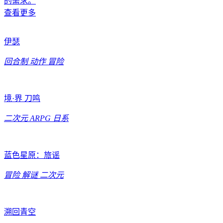
的需求。
查看更多
伊瑟
回合制
动作
冒险
境·界 刀鸣
二次元
ARPG
日系
蓝色星原：旅谣
冒险
解谜
二次元
溯回青空