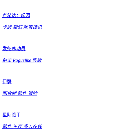
卢希达：起源
卡牌
魔幻
放置挂机
发条总动员
射击
Roguelike
竖版
伊瑟
回合制
动作
冒险
星际战甲
动作
生存
多人在线