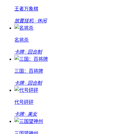
王者万象棋
放置挂机 · 休闲
名将杀
卡牌 · 回合制
三国：百将牌
卡牌 · 回合制
代号砰砰
卡牌 · 美女
三国望神州