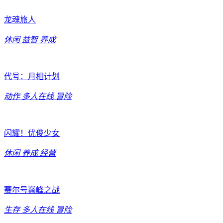
龙魂旅人
休闲
益智
养成
代号：月相计划
动作
多人在线
冒险
闪耀！优俊少女
休闲
养成
经营
赛尔号巅峰之战
生存
多人在线
冒险