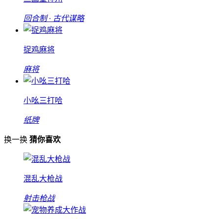
回合制 · 古代谋略
捉鸡麻将
麻将
小吆三打哈
纸牌
换一换
猜你喜欢
混乱大枪战
射击枪战