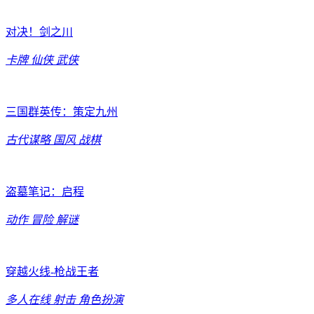
对决！剑之川
卡牌
仙侠
武侠
三国群英传：策定九州
古代谋略
国风
战棋
盗墓笔记：启程
动作
冒险
解谜
穿越火线-枪战王者
多人在线
射击
角色扮演