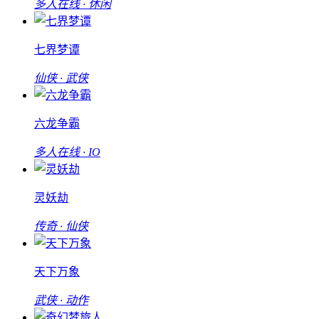
多人在线 · 休闲
七界梦谭
仙侠 · 武侠
六龙争霸
多人在线 · IO
灵妖劫
传奇 · 仙侠
天下万象
武侠 · 动作