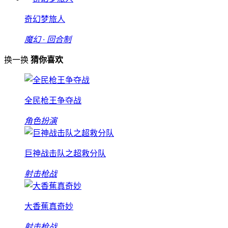
奇幻梦旅人
魔幻 · 回合制
换一换
猜你喜欢
全民枪王争夺战
角色扮演
巨神战击队之超救分队
射击枪战
大香蕉真奇妙
射击枪战