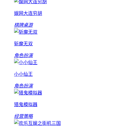
娱网大连穷胡
棋牌桌游
斩魔无双
角色扮演
小小仙王
角色扮演
猎鬼模拟器
经营策略