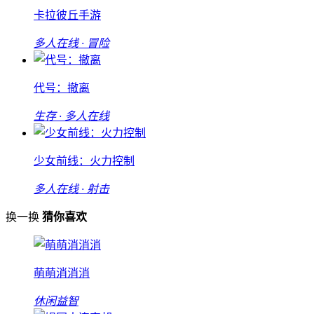
卡拉彼丘手游
多人在线 · 冒险
代号：撤离
生存 · 多人在线
少女前线：火力控制
多人在线 · 射击
换一换
猜你喜欢
萌萌消消消
休闲益智