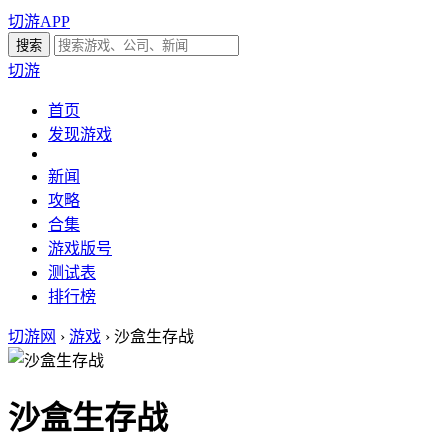
切游APP
切游
首页
发现游戏
新闻
攻略
合集
游戏版号
测试表
排行榜
切游网
›
游戏
›
沙盒生存战
沙盒生存战