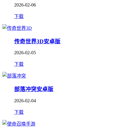
2026-02-06
下载
传奇世界3D安卓版
2026-02-05
下载
部落冲突安卓版
2026-02-04
下载