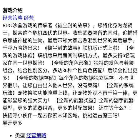
游戏介绍
经营策略
经营
RPG沙盒游戏的传承者《被尘封的故事》。您将化身为龙骑
士，探索这个危机四伏的世界。收集武器装备的同时，追捕猎
杀那些神秘的生物，最后带领大家击败混乱世界的幕后黑手。
千呼万唤始出来！《被尘封的故事》联机版正式上啦！ 【全
新的游戏体验】联机版采用房间制联机方式，最多支持6名玩
家在同一世界探险！ 【全新的角色形象】独特的发色与着装
组合，结合性别区分，多达36种个性角色搭配！后续会推出更
多！ 【全新的数据存储】每个角色的数据独立保存，不与世
界捆绑，让您自由出入他人世界，没有束缚！ 【全新的系统
玩法】宠物换肤功能隆重上线，让宠物外观不再千篇一律，更
能彰显您的强大实力！ 【全新的武器类型】全新的副手武器
类型，更多的武器组合，更多的搭配效果！ 还在等什么？！
快招呼小伙伴一起去探索未知区域，挑战远古魔王吧！
展开更多
类型
经营策略