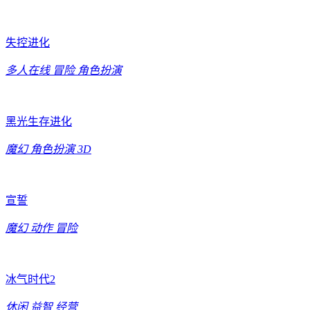
失控进化
多人在线
冒险
角色扮演
黑光生存进化
魔幻
角色扮演
3D
宣誓
魔幻
动作
冒险
冰气时代2
休闲
益智
经营