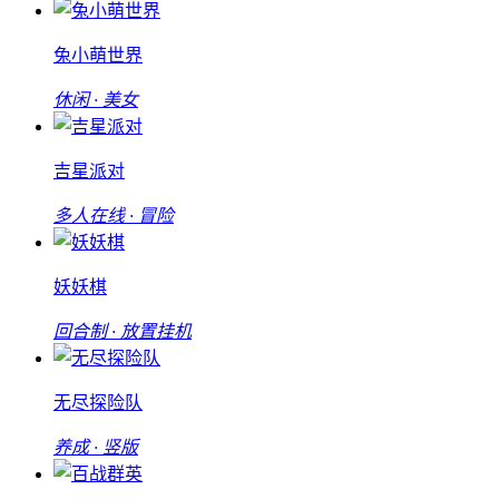
兔小萌世界
休闲 · 美女
吉星派对
多人在线 · 冒险
妖妖棋
回合制 · 放置挂机
无尽探险队
养成 · 竖版