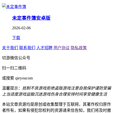
未定事件簿安卓版
2026-02-06
下载
关于我们
联系我们
人才招聘
用户协议
隐私政策
切游微信公众号
扫一扫二维码
或搜索 qieyoucom
温馨提示：
抵制不良游戏
拒绝盗版游戏
注意自我保护
谨防受骗
上当
适度游戏益脑
沉迷游戏伤身
合理安排时间
享受健康生活
本站文章资源均是原创或收集整理于互联网，其著作权归原作
者所有，如果有侵犯您权利的资源请来信告知，我们将及时撤