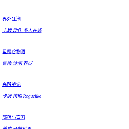
界外狂潮
卡牌
动作
多人在线
星露谷物语
冒险
休闲
养成
高殿战记
卡牌
策略
Roguelike
部落与弯刀
养成
开放世界