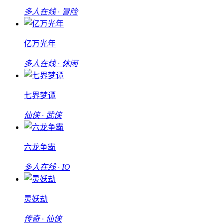
多人在线 · 冒险
亿万光年
多人在线 · 休闲
七界梦谭
仙侠 · 武侠
六龙争霸
多人在线 · IO
灵妖劫
传奇 · 仙侠