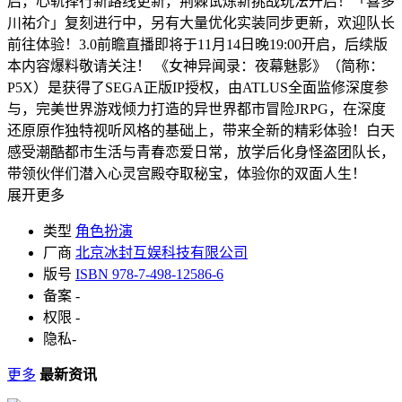
启，心轨择行新路线更新，荆棘试炼新挑战玩法开启！「喜多
川祐介」复刻进行中，另有大量优化实装同步更新，欢迎队长
前往体验！3.0前瞻直播即将于11月14日晚19:00开启，后续版
本内容爆料敬请关注！ 《女神异闻录：夜幕魅影》（简称：
P5X）是获得了SEGA正版IP授权，由ATLUS全面监修深度参
与，完美世界游戏倾力打造的异世界都市冒险JRPG，在深度
还原原作独特视听风格的基础上，带来全新的精彩体验！白天
感受潮酷都市生活与青春恋爱日常，放学后化身怪盗团队长，
带领伙伴们潜入心灵宫殿夺取秘宝，体验你的双面人生！
展开更多
类型
角色扮演
厂商
北京冰封互娱科技有限公司
版号
ISBN 978-7-498-12586-6
备案
-
权限
-
隐私
-
更多
最新资讯