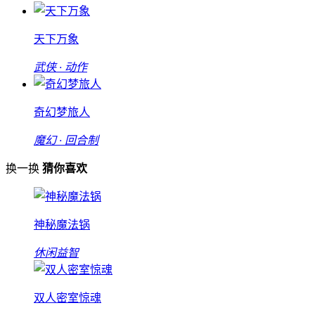
天下万象
武侠 · 动作
奇幻梦旅人
魔幻 · 回合制
换一换
猜你喜欢
神秘魔法锅
休闲益智
双人密室惊魂