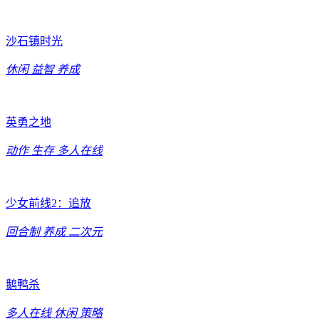
沙石镇时光
休闲
益智
养成
英勇之地
动作
生存
多人在线
少女前线2：追放
回合制
养成
二次元
鹅鸭杀
多人在线
休闲
策略