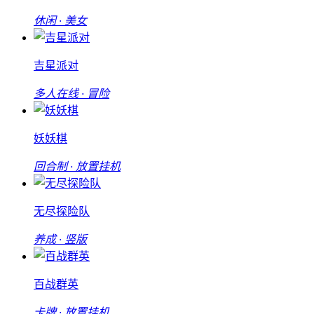
休闲 · 美女
吉星派对
多人在线 · 冒险
妖妖棋
回合制 · 放置挂机
无尽探险队
养成 · 竖版
百战群英
卡牌 · 放置挂机